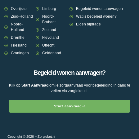
Overijssel
Limburg
Begeleid wonen aanvragen
Zuid-Holland
Noord-
Wat is begeleid wonen?
Brabant
Noord-
Eigen bijdrage
Holland
Zeeland
Drenthe
Flevoland
Friesland
Utrecht
Groningen
Gelderland
Begeleid wonen aanvragen?
Klik op
Start Aanvraag
om je zorgaanvraag voor begeleiding in gang te
zetten via zorgloket.nl.
Start aanvraag
Copyright © 2026 – Zorgloket.nl