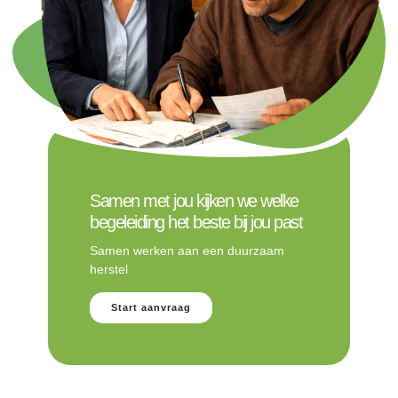
Samen met jou kijken we welke
begeleiding het beste bij jou past
Samen werken aan een duurzaam
herstel
Start aanvraag