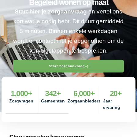
Begeleid wonen op maat
Start hier je zorgaanvraag
en vertel ons
kort wat je nodig hebt. Dit duurt gemiddeld
5 minuten. Binnen enkele werkdagen
wordt er contact met je opgenomen om de
vervolgstappen te bespreken.
Start zorgaanvraag
1,000
+
342
+
6,000
+
20
+
Zorgvragen
Gemeenten
Zorgaanbieders
Jaar
ervaring