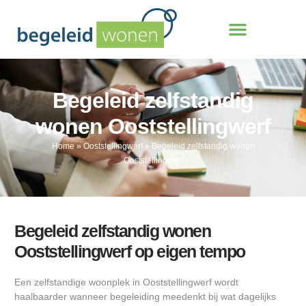
Begeleid zelfstandig
wonen Ooststellingwerf
Home
»
Ooststellingwerf
»
Begeleid zelfstandig wonen
Ooststellingwerf
Begeleid zelfstandig wonen
Ooststellingwerf op eigen tempo
Een zelfstandige woonplek in Ooststellingwerf wordt
haalbaarder wanneer begeleiding meedenkt bij wat dagelijks