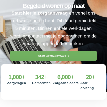
Begeleid wonen op maat
Start hier je zorgaanvraag
en vertel ons
kort wat je nodig hebt. Dit duurt gemiddeld
5 minuten. Binnen enkele werkdagen
wordt er contact met je opgenomen om de
vervolgstappen te bespreken.
Start zorgaanvraag
1,000
+
342
+
6,000
+
20
+
Zorgvragen
Gemeenten
Zorgaanbieders
Jaar
ervaring