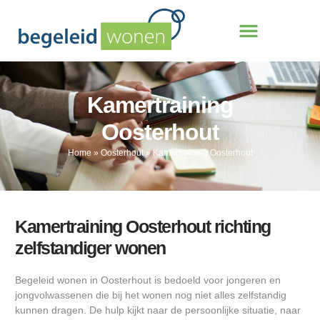
Kamertraining
Oosterhout
Home
»
Oosterhout
»
Kamertraining Oosterhout
Kamertraining Oosterhout richting
zelfstandiger wonen
Begeleid wonen in Oosterhout is bedoeld voor jongeren en
jongvolwassenen die bij het wonen nog niet alles zelfstandig
kunnen dragen. De hulp kijkt naar de persoonlijke situatie, naar