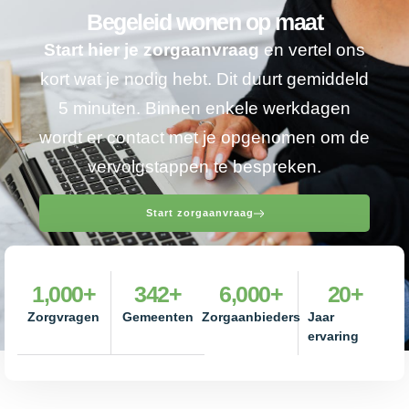
Begeleid wonen op maat
Start hier je zorgaanvraag
en vertel ons
kort wat je nodig hebt. Dit duurt gemiddeld
5 minuten. Binnen enkele werkdagen
wordt er contact met je opgenomen om de
vervolgstappen te bespreken.
Start zorgaanvraag
1,000
+
342
+
6,000
+
20
+
Zorgvragen
Gemeenten
Zorgaanbieders
Jaar
ervaring