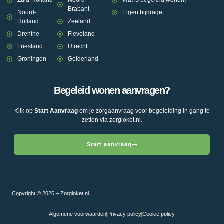
Zuid-Holland
Noord-
Wat is begeleid wonen?
Brabant
Noord-
Eigen bijdrage
Holland
Zeeland
Drenthe
Flevoland
Friesland
Utrecht
Groningen
Gelderland
Begeleid wonen aanvragen?
Klik op
Start Aanvraag
om je zorgaanvraag voor begeleiding in gang te
zetten via zorgloket.nl.
Start aanvraag
Copyright © 2026 – Zorgloket.nl
Algemene voorwaarden
Privacy policy
Cookie policy