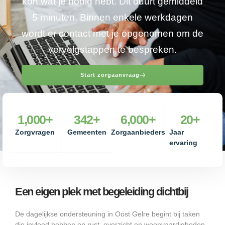
kort wat je nodig hebt. Dit duurt gemiddeld
5 minuten. Binnen enkele werkdagen
wordt er contact met je opgenomen om de
vervolgstappen te bespreken.
Start zorgaanvraag
1,000
+
342
+
6,000
+
20
+
Zorgvragen
Gemeenten
Zorgaanbieders
Jaar
ervaring
Een eigen plek met begeleiding dichtbij
De dagelijkse ondersteuning in Oost Gelre begint bij taken
die invloed hebben op rust, overzicht en woonvaardigheden.