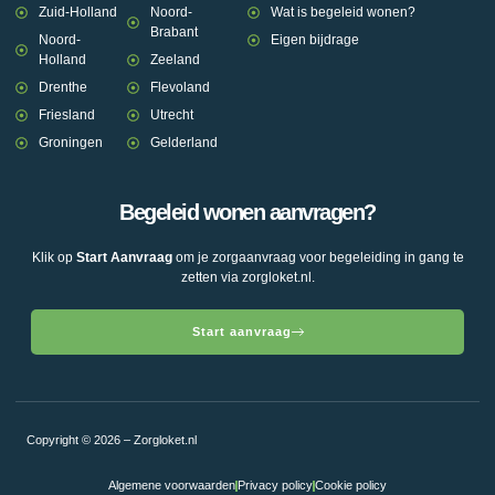
Zuid-Holland
Noord-
Wat is begeleid wonen?
Brabant
Noord-
Eigen bijdrage
Holland
Zeeland
Drenthe
Flevoland
Friesland
Utrecht
Groningen
Gelderland
Begeleid wonen aanvragen?
Klik op
Start Aanvraag
om je zorgaanvraag voor begeleiding in gang te
zetten via zorgloket.nl.
Start aanvraag
Copyright © 2026 – Zorgloket.nl
Algemene voorwaarden
Privacy policy
Cookie policy