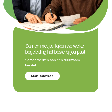
Samen met jou kijken we welke
begeleiding het beste bij jou past
Samen werken aan een duurzaam
herstel
Start aanvraag