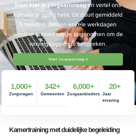
Start hier je zorgaanvraag
en vertel ons
kort wat je nodig hebt. Dit duurt gemiddeld
5 minuten. Binnen enkele werkdagen
wordt er contact met je opgenomen om de
vervolgstappen te bespreken.
Start zorgaanvraag
1,000
+
342
+
6,000
+
20
+
Zorgvragen
Gemeenten
Zorgaanbieders
Jaar
ervaring
Kamertraining met duidelijke begeleiding