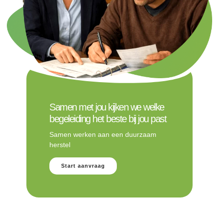
Samen met jou kijken we welke
begeleiding het beste bij jou past
Samen werken aan een duurzaam
herstel
Start aanvraag