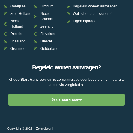
Overijssel
Limburg
Begeleid wonen aanvragen
Zuid-Holland
Noord-
Wat is begeleid wonen?
Brabant
Noord-
Eigen bijdrage
Holland
Zeeland
Drenthe
Flevoland
Friesland
Utrecht
Groningen
Gelderland
Begeleid wonen aanvragen?
Klik op
Start Aanvraag
om je zorgaanvraag voor begeleiding in gang te
zetten via zorgloket.nl.
Start aanvraag
Copyright © 2026 – Zorgloket.nl