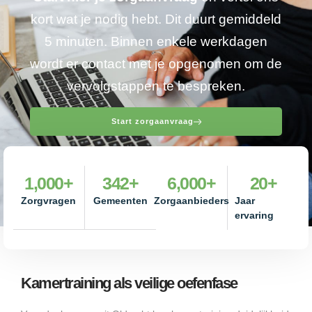
kort wat je nodig hebt. Dit duurt gemiddeld
5 minuten. Binnen enkele werkdagen
wordt er contact met je opgenomen om de
vervolgstappen te bespreken.
Start zorgaanvraag
1,000
+
342
+
6,000
+
20
+
Zorgvragen
Gemeenten
Zorgaanbieders
Jaar
ervaring
Kamertraining als veilige oefenfase