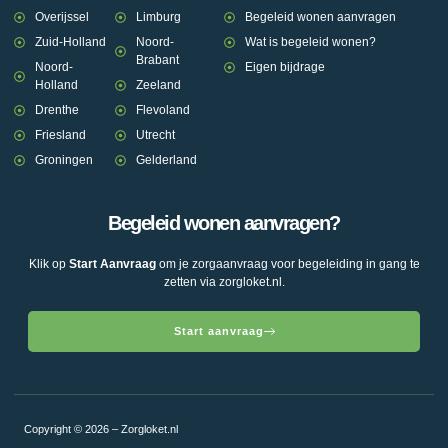
Overijssel
Limburg
Begeleid wonen aanvragen
Zuid-Holland
Noord-
Wat is begeleid wonen?
Brabant
Noord-
Eigen bijdrage
Holland
Zeeland
Drenthe
Flevoland
Friesland
Utrecht
Groningen
Gelderland
Begeleid wonen aanvragen?
Klik op
Start Aanvraag
om je zorgaanvraag voor begeleiding in gang te
zetten via zorgloket.nl.
Start aanvraag
Copyright © 2026 – Zorgloket.nl