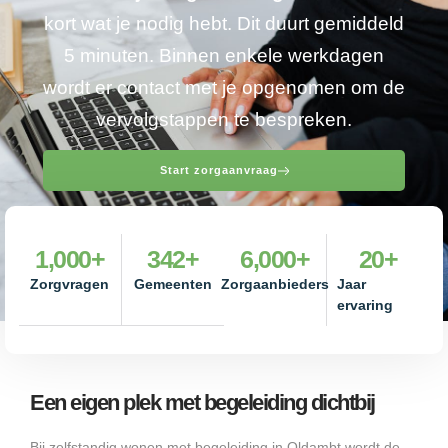
kort wat je nodig hebt. Dit duurt gemiddeld
5 minuten. Binnen enkele werkdagen
wordt er contact met je opgenomen om de
vervolgstappen te bespreken.
Start zorgaanvraag
1,000
+
342
+
6,000
+
20
+
Zorgvragen
Gemeenten
Zorgaanbieders
Jaar
ervaring
Een eigen plek met begeleiding dichtbij
Bij zelfstandig wonen met begeleiding in Oldambt wordt de