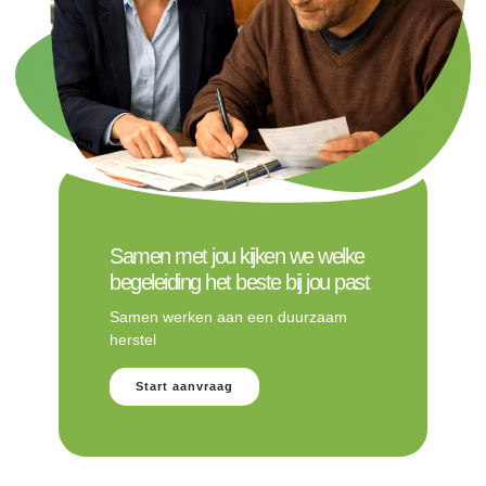
Samen met jou kijken we welke
begeleiding het beste bij jou past
Samen werken aan een duurzaam
herstel
Start aanvraag