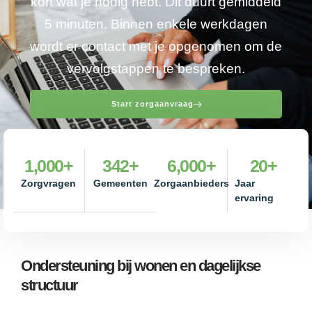
kort wat je nodig hebt. Dit duurt gemiddeld
5 minuten. Binnen enkele werkdagen
wordt er contact met je opgenomen om de
vervolgstappen te bespreken.
Start zorgaanvraag
1,000
+
342
+
6,000
+
20
+
Zorgvragen
Gemeenten
Zorgaanbieders
Jaar
ervaring
Ondersteuning bij wonen en dagelijkse
structuur