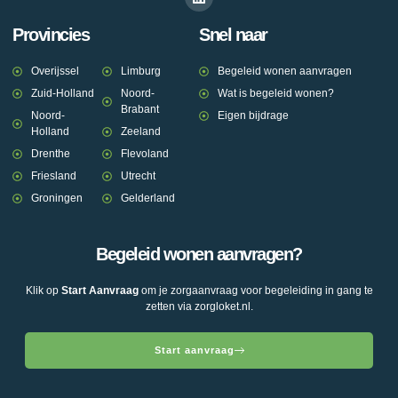
Provincies
Snel naar
Overijssel
Limburg
Begeleid wonen aanvragen
Zuid-Holland
Noord-
Wat is begeleid wonen?
Brabant
Noord-
Eigen bijdrage
Holland
Zeeland
Drenthe
Flevoland
Friesland
Utrecht
Groningen
Gelderland
Begeleid wonen aanvragen?
Klik op
Start Aanvraag
om je zorgaanvraag voor begeleiding in gang te
zetten via zorgloket.nl.
Start aanvraag