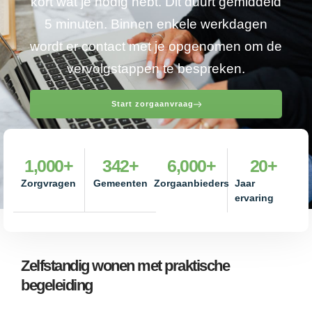
kort wat je nodig hebt. Dit duurt gemiddeld
5 minuten. Binnen enkele werkdagen
wordt er contact met je opgenomen om de
vervolgstappen te bespreken.
Start zorgaanvraag
1,000
+
342
+
6,000
+
20
+
Zorgvragen
Gemeenten
Zorgaanbieders
Jaar
ervaring
Zelfstandig wonen met praktische
begeleiding