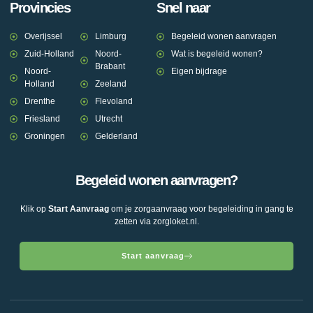
Provincies
Snel naar
Overijssel
Limburg
Begeleid wonen aanvragen
Zuid-Holland
Noord-
Wat is begeleid wonen?
Brabant
Noord-
Eigen bijdrage
Holland
Zeeland
Drenthe
Flevoland
Friesland
Utrecht
Groningen
Gelderland
Begeleid wonen aanvragen?
Klik op
Start Aanvraag
om je zorgaanvraag voor begeleiding in gang te
zetten via zorgloket.nl.
Start aanvraag