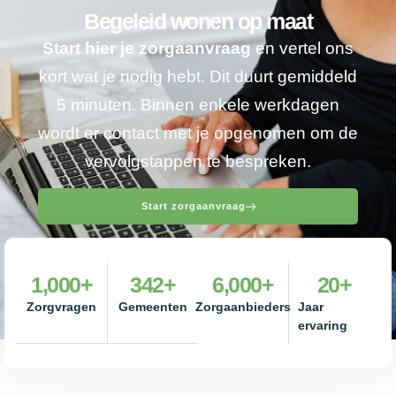
Begeleid wonen op maat
Start hier je zorgaanvraag
en vertel ons
kort wat je nodig hebt. Dit duurt gemiddeld
5 minuten. Binnen enkele werkdagen
wordt er contact met je opgenomen om de
vervolgstappen te bespreken.
Start zorgaanvraag
1,000
+
342
+
6,000
+
20
+
Zorgvragen
Gemeenten
Zorgaanbieders
Jaar
ervaring