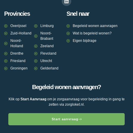
Provincies
Snel naar
Overijssel
Limburg
Begeleid wonen aanvragen
Zuid-Holland
Noord-
Wat is begeleid wonen?
Brabant
Noord-
Eigen bijdrage
Holland
Zeeland
Drenthe
Flevoland
Friesland
Utrecht
Groningen
Gelderland
Begeleid wonen aanvragen?
Klik op
Start Aanvraag
om je zorgaanvraag voor begeleiding in gang te
zetten via zorgloket.nl.
Start aanvraag