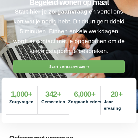
Begeleid wonen op maat
Start hier je zorgaanvraag
en vertel ons
kort wat je nodig hebt. Dit duurt gemiddeld
5 minuten. Binnen enkele werkdagen
wordt er contact met je opgenomen om de
vervolgstappen te bespreken.
Start zorgaanvraag
1,000
+
342
+
6,000
+
20
+
Zorgvragen
Gemeenten
Zorgaanbieders
Jaar
ervaring