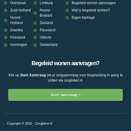
Overijssel
Limburg
Begeleid wonen aanvragen
Zuid-Holland
Noord-
Wat is begeleid wonen?
Brabant
Noord-
Eigen bijdrage
Holland
Zeeland
Drenthe
Flevoland
Friesland
Utrecht
Groningen
Gelderland
Begeleid wonen aanvragen?
Klik op
Start Aanvraag
om je zorgaanvraag voor begeleiding in gang te
zetten via zorgloket.nl.
Start aanvraag
Copyright © 2026 – Zorgloket.nl