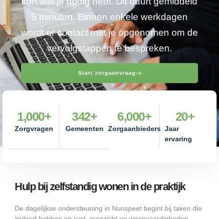
kort wat je nodig hebt. Dit duurt gemiddeld
5 minuten. Binnen enkele werkdagen
wordt er contact met je opgenomen om de
vervolgstappen te bespreken.
Start zorgaanvraag
1,000
+
342
+
6,000
+
20
+
Zorgvragen
Gemeenten
Zorgaanbieders
Jaar
ervaring
Hulp bij zelfstandig wonen in de praktijk
De dagelijkse ondersteuning in Nunspeet begint bij taken die
invloed hebben op rust, overzicht en woonvaardigheden.