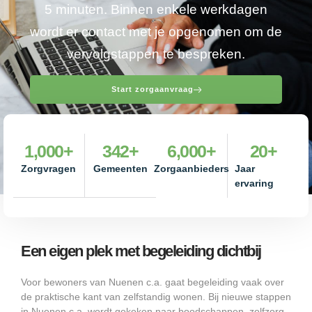
5 minuten. Binnen enkele werkdagen
wordt er contact met je opgenomen om de
vervolgstappen te bespreken.
Start zorgaanvraag
1,000
+
342
+
6,000
+
20
+
Zorgvragen
Gemeenten
Zorgaanbieders
Jaar
ervaring
Een eigen plek met begeleiding dichtbij
Voor bewoners van Nuenen c.a. gaat begeleiding vaak over
de praktische kant van zelfstandig wonen. Bij nieuwe stappen
in Nuenen c.a. wordt gekeken naar boodschappen, zelfzorg