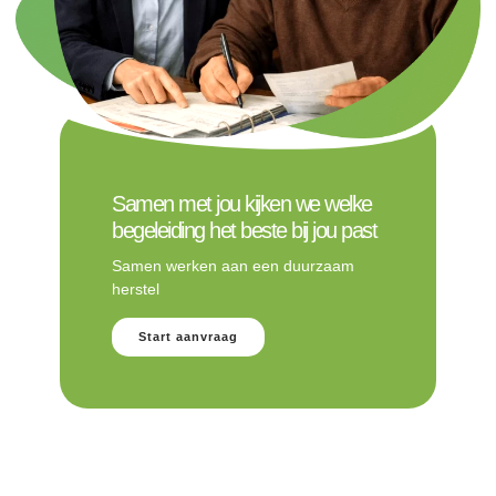
Samen met jou kijken we welke
begeleiding het beste bij jou past
Samen werken aan een duurzaam
herstel
Start aanvraag