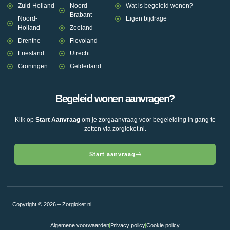
Zuid-Holland
Noord-
Wat is begeleid wonen?
Brabant
Noord-
Eigen bijdrage
Holland
Zeeland
Drenthe
Flevoland
Friesland
Utrecht
Groningen
Gelderland
Begeleid wonen aanvragen?
Klik op
Start Aanvraag
om je zorgaanvraag voor begeleiding in gang te
zetten via zorgloket.nl.
Start aanvraag
Copyright © 2026 – Zorgloket.nl
Algemene voorwaarden
Privacy policy
Cookie policy