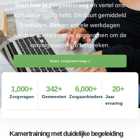
Start hier je zorgaanvraag
en vertel ons
kort wat je nodig hebt. Dit duurt gemiddeld
5 minuten. Binnen enkele werkdagen
wordt er contact met je opgenomen om de
vervolgstappen te bespreken.
Start zorgaanvraag
1,000
+
342
+
6,000
+
20
+
Zorgvragen
Gemeenten
Zorgaanbieders
Jaar
ervaring
Kamertraining met duidelijke begeleiding