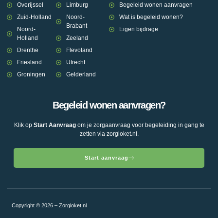
Overijssel
Limburg
Begeleid wonen aanvragen
Zuid-Holland
Noord-
Wat is begeleid wonen?
Brabant
Noord-
Eigen bijdrage
Holland
Zeeland
Drenthe
Flevoland
Friesland
Utrecht
Groningen
Gelderland
Begeleid wonen aanvragen?
Klik op
Start Aanvraag
om je zorgaanvraag voor begeleiding in gang te
zetten via zorgloket.nl.
Start aanvraag
Copyright © 2026 – Zorgloket.nl