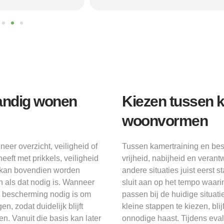
andig wonen
Kiezen tussen 
woonvormen
er overzicht, veiligheid of
Tussen kamertraining en bes
eft met prikkels, veiligheid
vrijheid, nabijheid en verantw
Er kan bovendien worden
andere situaties juist eerst
 als dat nodig is. Wanneer
sluit aan op het tempo waa
e bescherming nodig is om
passen bij de huidige situat
, zodat duidelijk blijft
kleine stappen te kiezen, blij
. Vanuit die basis kan later
onnodige haast. Tijdens evalu