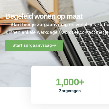
Begeleid wonen op maat
Start hier je zorgaanvraag
en vertel ons kort 
Binnen enkele werkdagen wordt er contact met 
Start zorgaanvraag
1,000
+
Zorgvragen