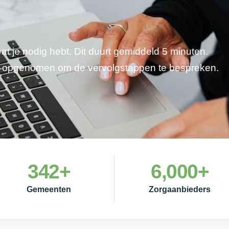
wat je nodig hebt. Dit duurt gemiddeld 5 minuten.
je opgenomen om de vervolgstappen te bespreken.
342
+
6,000
+
Gemeenten
Zorgaanbieders