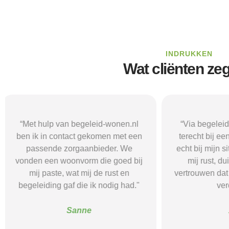
INDRUKKEN
Wat cliënten ze
“Via begeleid-wonen.nl kwam ik
“Met hulp va
terecht bij een zorgaanbieder die
vond i
echt bij mijn situatie paste. Dat gaf
zorgaanbieder
mij rust, duidelijkheid en het
ik nodig had.
vertrouwen dat ik met de juiste hulp
mij gehol
verder kon.”
structuur, o
Alice