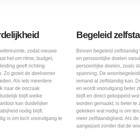
elijkheid
Begeleid zelfs
oefenruimte, zodat nieuwe
Binnen begeleid zelfstandig
t het om ritme, budget,
en persoonlijke doelen vanuit
iding geeft richting
persoonlijke doelen, zoals 
n. Zo groeit de deelnemer
spanning. De woonbegeleidin
eden. Als iets meerdere
iemand al zelfstandig kan. Do
ok naar de oorzaak
en wordt vooruitgang beter zi
idelijk blijft welke
blijft en direct gekoppeld wo
rdoor kan duidelijker
worden gemaakt, is beter te
ijheid nodig blijft.
gekeken wat nodig is om teru
ig is om toch vooruitgang te
meer zelfstandigheid. Als d
aangepast zonder dat de woo