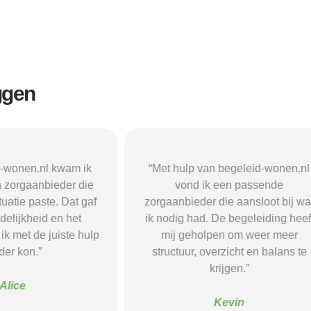
ggen
n begeleid-wonen.nl
“Met hulp van begeleid-wonen.n
k een passende
ben ik in contact gekomen met e
 die aansloot bij wat
passende zorgaanbieder. We
 De begeleiding heeft
vonden een woonvorm die goed b
pen om weer meer
mij paste, wat mij de rust en
verzicht en balans te
begeleiding gaf die ik nodig had.
krijgen.”
Sanne
Kevin