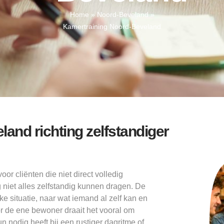
Home
»
Noord-Beveland
»
Kamertraining Noord-Beveland
and richting zelfstandiger
r cliënten die niet direct volledig
 niet alles zelfstandig kunnen dragen. De
ke situatie, naar wat iemand al zelf kan en
or de ene bewoner draait het vooral om
n nodig heeft bij een rustiger dagritme of