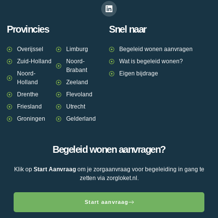
Provincies
Snel naar
Overijssel
Limburg
Begeleid wonen aanvragen
Zuid-Holland
Noord-
Wat is begeleid wonen?
Brabant
Noord-
Eigen bijdrage
Holland
Zeeland
Drenthe
Flevoland
Friesland
Utrecht
Groningen
Gelderland
Begeleid wonen aanvragen?
Klik op
Start Aanvraag
om je zorgaanvraag voor begeleiding in gang te
zetten via zorgloket.nl.
Start aanvraag