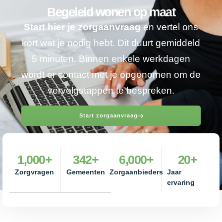
Begeleid wonen op maat
Start hier je zorgaanvraag
en vertel ons
kort wat je nodig hebt. Dit duurt gemiddeld
5 minuten. Binnen enkele werkdagen
wordt er contact met je opgenomen om de
vervolgstappen te bespreken.
Start zorgaanvraag
1,000
+
342
+
6,000
+
20
+
Zorgvragen
Gemeenten
Zorgaanbieders
Jaar
ervaring