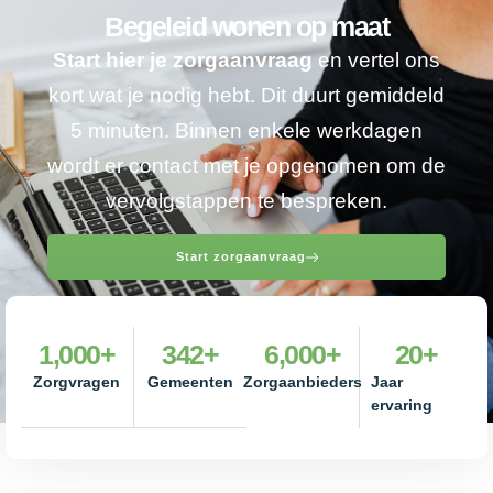
Begeleid wonen op maat
Start hier je zorgaanvraag
en vertel ons
kort wat je nodig hebt. Dit duurt gemiddeld
5 minuten. Binnen enkele werkdagen
wordt er contact met je opgenomen om de
vervolgstappen te bespreken.
Start zorgaanvraag
1,000
+
342
+
6,000
+
20
+
Zorgvragen
Gemeenten
Zorgaanbieders
Jaar
ervaring