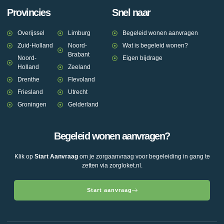
Provincies
Snel naar
Overijssel
Limburg
Begeleid wonen aanvragen
Zuid-Holland
Noord-
Wat is begeleid wonen?
Brabant
Noord-
Eigen bijdrage
Holland
Zeeland
Drenthe
Flevoland
Friesland
Utrecht
Groningen
Gelderland
Begeleid wonen aanvragen?
Klik op
Start Aanvraag
om je zorgaanvraag voor begeleiding in gang te
zetten via zorgloket.nl.
Start aanvraag