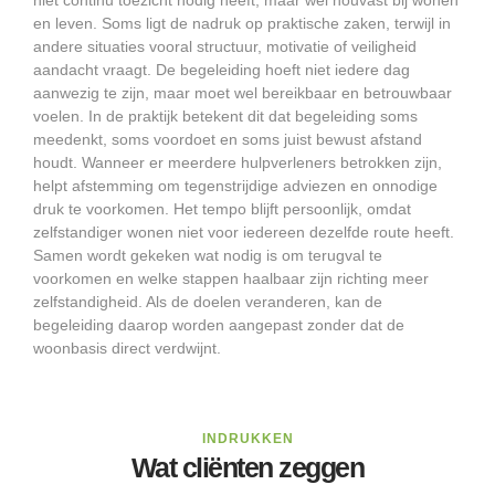
niet continu toezicht nodig heeft, maar wel houvast bij wonen
en leven. Soms ligt de nadruk op praktische zaken, terwijl in
andere situaties vooral structuur, motivatie of veiligheid
aandacht vraagt. De begeleiding hoeft niet iedere dag
aanwezig te zijn, maar moet wel bereikbaar en betrouwbaar
voelen. In de praktijk betekent dit dat begeleiding soms
meedenkt, soms voordoet en soms juist bewust afstand
houdt. Wanneer er meerdere hulpverleners betrokken zijn,
helpt afstemming om tegenstrijdige adviezen en onnodige
druk te voorkomen. Het tempo blijft persoonlijk, omdat
zelfstandiger wonen niet voor iedereen dezelfde route heeft.
Samen wordt gekeken wat nodig is om terugval te
voorkomen en welke stappen haalbaar zijn richting meer
zelfstandigheid. Als de doelen veranderen, kan de
begeleiding daarop worden aangepast zonder dat de
woonbasis direct verdwijnt.
INDRUKKEN
Wat cliënten zeggen