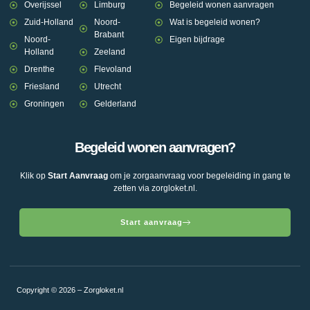
Overijssel
Limburg
Begeleid wonen aanvragen
Zuid-Holland
Noord-
Wat is begeleid wonen?
Brabant
Noord-
Eigen bijdrage
Holland
Zeeland
Drenthe
Flevoland
Friesland
Utrecht
Groningen
Gelderland
Begeleid wonen aanvragen?
Klik op
Start Aanvraag
om je zorgaanvraag voor begeleiding in gang te
zetten via zorgloket.nl.
Start aanvraag
Copyright © 2026 – Zorgloket.nl