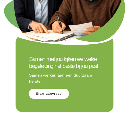
Samen met jou kijken we welke
begeleiding het beste bij jou past
Samen werken aan een duurzaam
herstel
Start aanvraag