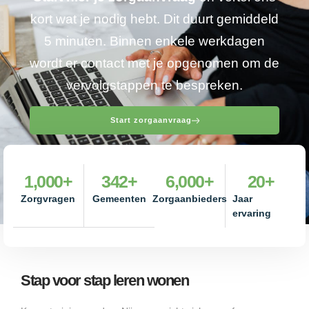
kort wat je nodig hebt. Dit duurt gemiddeld
5 minuten. Binnen enkele werkdagen
wordt er contact met je opgenomen om de
vervolgstappen te bespreken.
Start zorgaanvraag
1,000
+
342
+
6,000
+
20
+
Zorgvragen
Gemeenten
Zorgaanbieders
Jaar
ervaring
Stap voor stap leren wonen