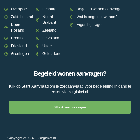
Overijssel
Limburg
Begeleid wonen aanvragen
Zuid-Holland
Noord-
Wat is begeleid wonen?
Brabant
Noord-
Eigen bijdrage
Holland
Zeeland
Drenthe
Flevoland
Friesland
Utrecht
Groningen
Gelderland
Begeleid wonen aanvragen?
Klik op
Start Aanvraag
om je zorgaanvraag voor begeleiding in gang te
zetten via zorgloket.nl.
Start aanvraag
Copyright © 2026 – Zorgloket.nl