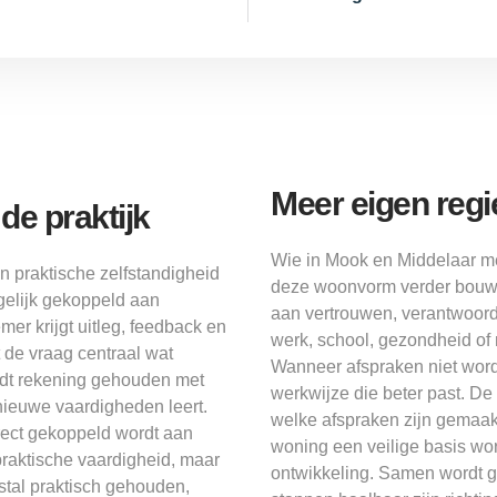
Meer eigen reg
e praktijk
Wie in Mook en Middelaar me
n praktische zelfstandigheid
deze woonvorm verder bouwen
gelijk gekoppeld aan
aan vertrouwen, verantwoord
er krijgt uitleg, feedback en
werk, school, gezondheid of
t de vraag centraal wat
Wanneer afspraken niet wo
ordt rekening gehouden met
werkwijze die beter past. De 
nieuwe vaardigheden leert.
welke afspraken zijn gemaak
direct gekoppeld wordt aan
woning een veilige basis wor
 praktische vaardigheid, maar
ontwikkeling. Samen wordt g
tal praktisch gehouden,