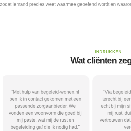
zodat iemand precies weet waarmee geoefend wordt en waarom 
INDRUKKEN
Wat cliënten ze
“Via begeleid-wonen.nl kwam ik
“Met hulp va
terecht bij een zorgaanbieder die
vond i
echt bij mijn situatie paste. Dat gaf
zorgaanbieder
mij rust, duidelijkheid en het
ik nodig had.
vertrouwen dat ik met de juiste hulp
mij gehol
verder kon.”
structuur, o