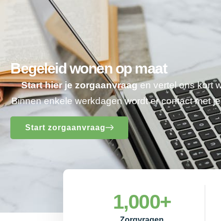
Begeleid wonen op maat
Start hier je zorgaanvraag
en vertel ons kort 
Binnen enkele werkdagen wordt er contact met 
Start zorgaanvraag
1,000
+
Zorgvragen