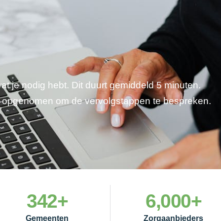
wat je nodig hebt. Dit duurt gemiddeld 5 minuten.
je opgenomen om de vervolgstappen te bespreken.
342
+
6,000
+
Gemeenten
Zorgaanbieders