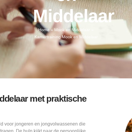
Middelaar
Home
»
Mook en Middelaar
»
Kamertraining Mook en Middelaar
ddelaar met praktische
ld voor jongeren en jongvolwassenen die
dragen. De hulp kijkt naar de persoonlijke