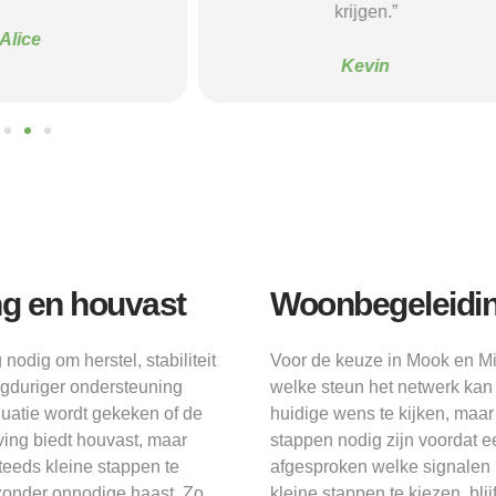
krijgen.”
Sanne
Kevin
ng en houvast
Woonbegeleidin
dig om herstel, stabiliteit
Voor de keuze in Mook en Mid
angduriger ondersteuning
welke steun het netwerk kan 
luatie wordt gekeken of de
huidige wens te kijken, maa
ing biedt houvast, maar
stappen nodig zijn voordat 
teeds kleine stappen te
afgesproken welke signalen l
id zonder onnodige haast. Zo
kleine stappen te kiezen, blij