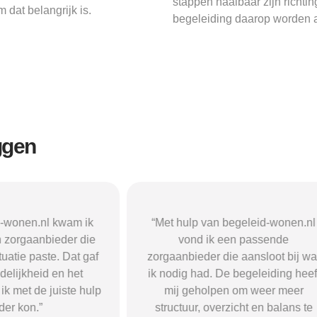
stappen haalbaar zijn richti
dat belangrijk is.
begeleiding daarop worden a
ggen
n begeleid-wonen.nl
“Met hulp van begeleid-wonen.n
k een passende
ben ik in contact gekomen met e
 die aansloot bij wat
passende zorgaanbieder. We
 De begeleiding heeft
vonden een woonvorm die goed b
pen om weer meer
mij paste, wat mij de rust en
verzicht en balans te
begeleiding gaf die ik nodig had.