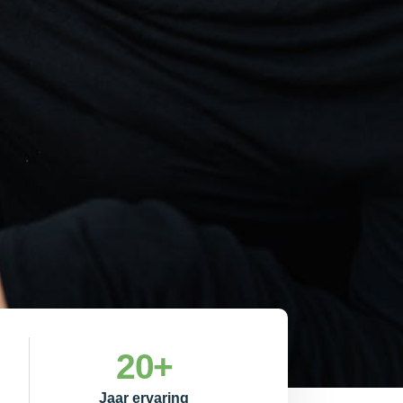
20
+
Jaar ervaring