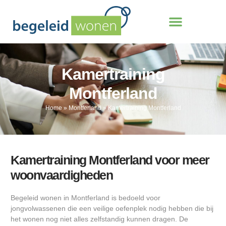
Kamertraining
Montferland
Home
»
Montferland
»
Kamertraining Montferland
Kamertraining Montferland voor meer
woonvaardigheden
Begeleid wonen in Montferland is bedoeld voor
jongvolwassenen die een veilige oefenplek nodig hebben die bij
het wonen nog niet alles zelfstandig kunnen dragen. De