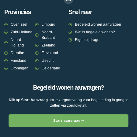
Provincies
Snel naar
Overijssel
Limburg
Begeleid wonen aanvragen
Zuid-Holland
Noord-
Wat is begeleid wonen?
Brabant
Noord-
Eigen bijdrage
Holland
Zeeland
Drenthe
Flevoland
Friesland
Utrecht
Groningen
Gelderland
Begeleid wonen aanvragen?
Klik op
Start Aanvraag
om je zorgaanvraag voor begeleiding in gang te
zetten via zorgloket.nl.
Start aanvraag