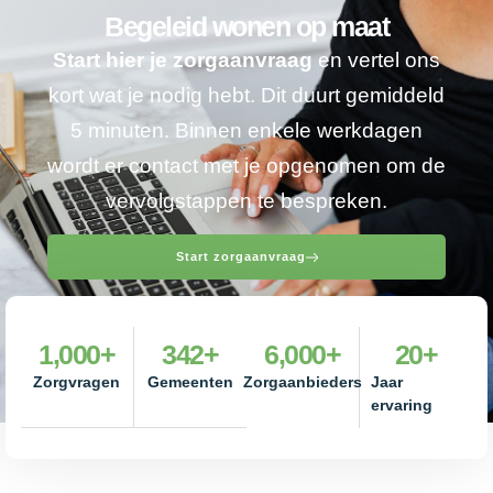
Begeleid wonen op maat
Start hier je zorgaanvraag
en vertel ons
kort wat je nodig hebt. Dit duurt gemiddeld
5 minuten. Binnen enkele werkdagen
wordt er contact met je opgenomen om de
vervolgstappen te bespreken.
Start zorgaanvraag
1,000
+
342
+
6,000
+
20
+
Zorgvragen
Gemeenten
Zorgaanbieders
Jaar
ervaring