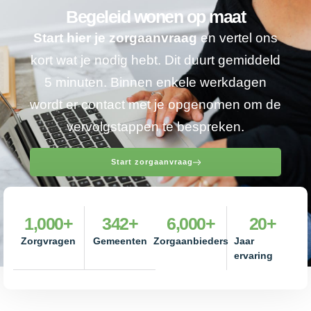
Begeleid wonen op maat
Start hier je zorgaanvraag
en vertel ons
kort wat je nodig hebt. Dit duurt gemiddeld
5 minuten. Binnen enkele werkdagen
wordt er contact met je opgenomen om de
vervolgstappen te bespreken.
Start zorgaanvraag
1,000
+
342
+
6,000
+
20
+
Zorgvragen
Gemeenten
Zorgaanbieders
Jaar
ervaring