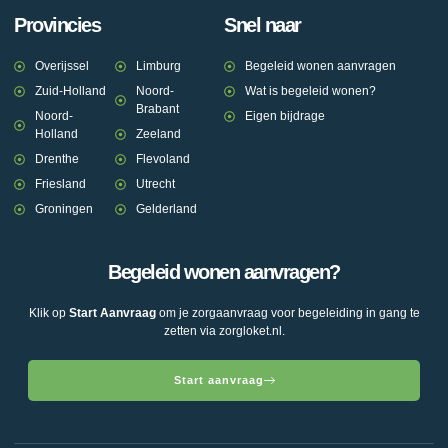
Provincies
Snel naar
Overijssel
Limburg
Begeleid wonen aanvragen
Zuid-Holland
Noord-
Wat is begeleid wonen?
Brabant
Noord-
Eigen bijdrage
Holland
Zeeland
Drenthe
Flevoland
Friesland
Utrecht
Groningen
Gelderland
Begeleid wonen aanvragen?
Klik op
Start Aanvraag
om je zorgaanvraag voor begeleiding in gang te
zetten via zorgloket.nl.
Start aanvraag