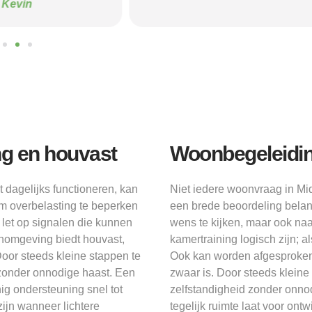
Kevin
ng en houvast
Woonbegeleidin
 dagelijks functioneren, kan
Niet iedere woonvraag in Mi
m overbelasting te beperken
een brede beoordeling belang
 let op signalen die kunnen
wens te kijken, maar ook naar
oonomgeving biedt houvast,
kamertraining logisch zijn; 
Door steeds kleine stappen te
Ook kan worden afgesproken w
id zonder onnodige haast. Een
zwaar is. Door steeds kleine s
ig ondersteuning snel tot
zelfstandigheid zonder onnod
jn wanneer lichtere
tegelijk ruimte laat voor ont