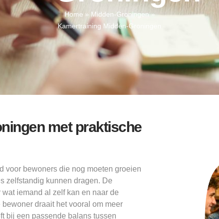
Home
»
Midden-Groningen
»
Kamertraining Midden-Groningen
ningen met praktische
d voor bewoners die nog moeten groeien
les zelfstandig kunnen dragen. De
ar wat iemand al zelf kan en naar de
e bewoner draait het vooral om meer
eeft bij een passende balans tussen