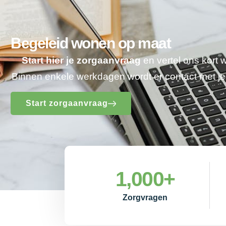
Begeleid wonen op maat
Start hier je zorgaanvraag
en vertel ons kort 
Binnen enkele werkdagen wordt er contact met 
Start zorgaanvraag
1,000
+
Zorgvragen