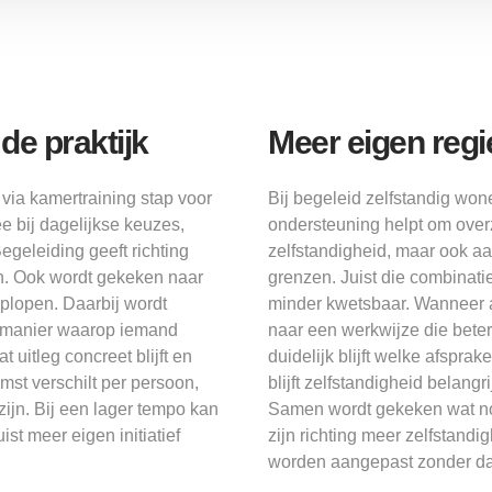
e praktijk
Meer eigen reg
via kamertraining stap voor
Bij begeleid zelfstandig won
e bij dagelijkse keuzes,
ondersteuning helpt om overz
geleiding geeft richting
zelfstandigheid, maar ook a
n. Ook wordt gekeken naar
grenzen. Juist die combinati
plopen. Daarbij wordt
minder kwetsbaar. Wanneer 
de manier waarop iemand
naar een werkwijze die beter
 uitleg concreet blijft en
duidelijk blijft welke afspr
mst verschilt per persoon,
blijft zelfstandigheid belang
ijn. Bij een lager tempo kan
Samen wordt gekeken wat no
ist meer eigen initiatief
zijn richting meer zelfstand
worden aangepast zonder dat