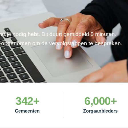
wat je nodig hebt. Dit duurt gemiddeld 5 minuten.
je opgenomen om de vervolgstappen te bespreken.
342
+
6,000
+
Gemeenten
Zorgaanbieders