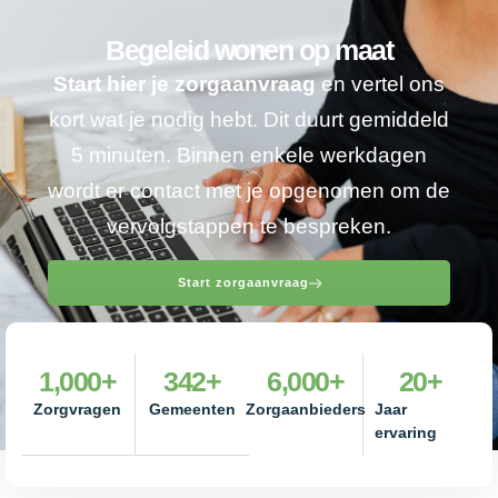
Begeleid wonen op maat
Start hier je zorgaanvraag
en vertel ons
kort wat je nodig hebt. Dit duurt gemiddeld
5 minuten. Binnen enkele werkdagen
wordt er contact met je opgenomen om de
vervolgstappen te bespreken.
Start zorgaanvraag
1,000
+
342
+
6,000
+
20
+
Zorgvragen
Gemeenten
Zorgaanbieders
Jaar
ervaring