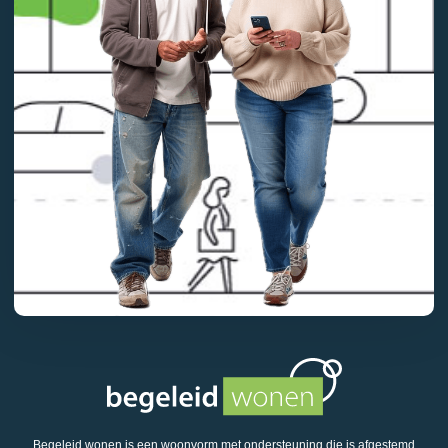
Begeleid wonen is een woonvorm met ondersteuning die is afgestemd