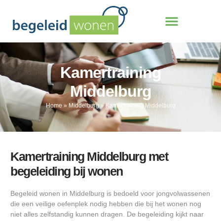
Kamertraining
Middelburg
Home
»
Middelburg
»
Kamertraining Middelburg
Kamertraining Middelburg met
begeleiding bij wonen
Begeleid wonen in Middelburg is bedoeld voor jongvolwassenen
die een veilige oefenplek nodig hebben die bij het wonen nog
niet alles zelfstandig kunnen dragen. De begeleiding kijkt naar