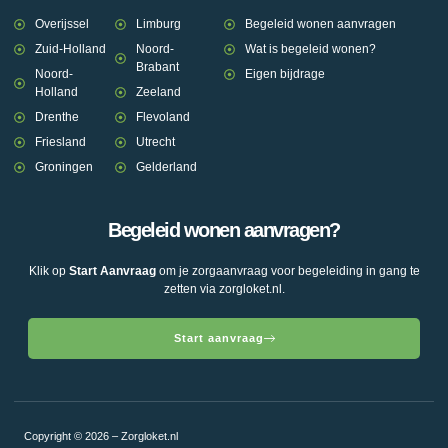
Overijssel
Limburg
Begeleid wonen aanvragen
Zuid-Holland
Noord-
Wat is begeleid wonen?
Brabant
Noord-
Eigen bijdrage
Holland
Zeeland
Drenthe
Flevoland
Friesland
Utrecht
Groningen
Gelderland
Begeleid wonen aanvragen?
Klik op
Start Aanvraag
om je zorgaanvraag voor begeleiding in gang te
zetten via zorgloket.nl.
Start aanvraag
Copyright © 2026 – Zorgloket.nl