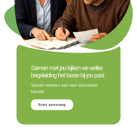
Samen met jou kijken we welke
begeleiding het beste bij jou past
Samen werken aan een duurzaam
herstel
Start aanvraag