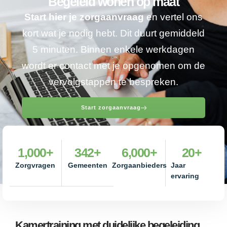
Begeleid wonen op maat
Start hier je zorgaanvraag
en vertel ons
kort wat je nodig hebt. Dit duurt gemiddeld
5 minuten. Binnen enkele werkdagen
wordt er contact met je opgenomen om de
vervolgstappen te bespreken.
Start zorgaanvraag
1,000
+
342
+
6,000
+
20
+
Zorgvragen
Gemeenten
Zorgaanbieders
Jaar
ervaring
Kamertraining met duidelijke begeleiding