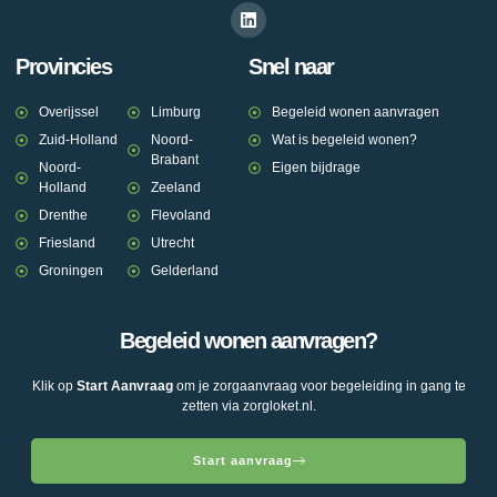
Provincies
Snel naar
Overijssel
Limburg
Begeleid wonen aanvragen
Zuid-Holland
Noord-
Wat is begeleid wonen?
Brabant
Noord-
Eigen bijdrage
Holland
Zeeland
Drenthe
Flevoland
Friesland
Utrecht
Groningen
Gelderland
Begeleid wonen aanvragen?
Klik op
Start Aanvraag
om je zorgaanvraag voor begeleiding in gang te
zetten via zorgloket.nl.
Start aanvraag