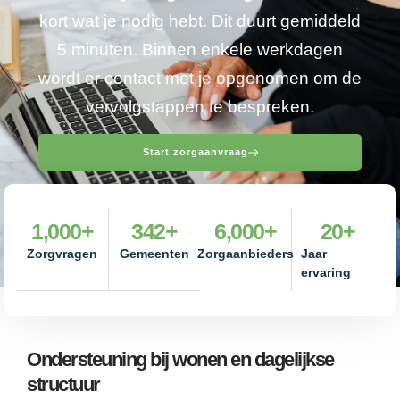
kort wat je nodig hebt. Dit duurt gemiddeld
5 minuten. Binnen enkele werkdagen
wordt er contact met je opgenomen om de
vervolgstappen te bespreken.
Start zorgaanvraag
1,000
+
342
+
6,000
+
20
+
Zorgvragen
Gemeenten
Zorgaanbieders
Jaar
ervaring
Ondersteuning bij wonen en dagelijkse
structuur