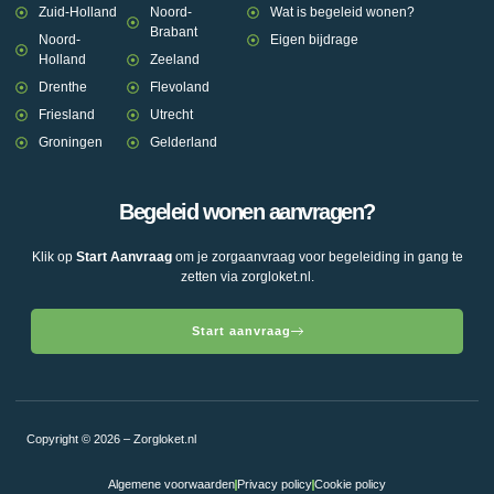
Zuid-Holland
Noord-
Wat is begeleid wonen?
Brabant
Noord-
Eigen bijdrage
Holland
Zeeland
Drenthe
Flevoland
Friesland
Utrecht
Groningen
Gelderland
Begeleid wonen aanvragen?
Klik op
Start Aanvraag
om je zorgaanvraag voor begeleiding in gang te
zetten via zorgloket.nl.
Start aanvraag
Copyright © 2026 – Zorgloket.nl
Algemene voorwaarden
Privacy policy
Cookie policy