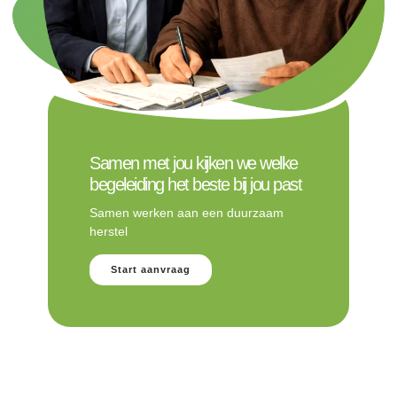
Samen met jou kijken we welke
begeleiding het beste bij jou past
Samen werken aan een duurzaam
herstel
Start aanvraag