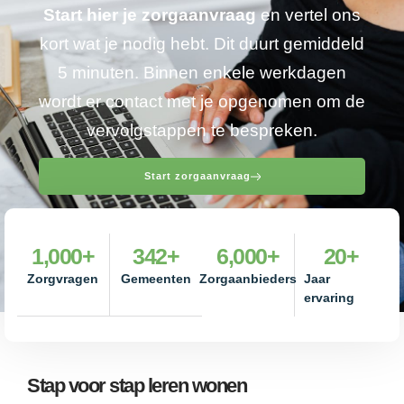
Start hier je zorgaanvraag
en vertel ons
kort wat je nodig hebt. Dit duurt gemiddeld
5 minuten. Binnen enkele werkdagen
wordt er contact met je opgenomen om de
vervolgstappen te bespreken.
Start zorgaanvraag
1,000
+
342
+
6,000
+
20
+
Zorgvragen
Gemeenten
Zorgaanbieders
Jaar
ervaring
Stap voor stap leren wonen