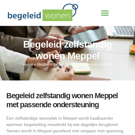
Begeleid zelfstandig
wonen Meppel
Home
»
Meppel
»
Begeleid zelfstandig wonen Meppel
Begeleid zelfstandig wonen Meppel
met passende ondersteuning
Een zelfstandige woonplek in Meppel wordt haalbaarder
wanneer begeleiding meedenkt bij wat dagelijks terugkomt.
Samen wordt in Meppel geoefend met omgaan met spanning,