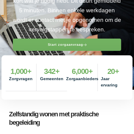
kort wat je nodig hebt. Dit duurt gemiddeld
5 minuten. Binnen enkele werkdagen
wordt er contact met je opgenomen om de
vervolgstappen te bespreken.
Start zorgaanvraag
1,000
+
342
+
6,000
+
20
+
Zorgvragen
Gemeenten
Zorgaanbieders
Jaar
ervaring
Zelfstandig wonen met praktische
begeleiding