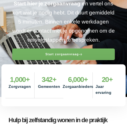
Start hier je zorgaanvraag
en vertel ons
kort wat je nodig hebt. Dit duurt gemiddeld
5 minuten. Binnen enkele werkdagen
wordt er contact met je opgenomen om de
vervolgstappen te bespreken.
Start zorgaanvraag
1,000
+
342
+
6,000
+
20
+
Zorgvragen
Gemeenten
Zorgaanbieders
Jaar
ervaring
Hulp bij zelfstandig wonen in de praktijk