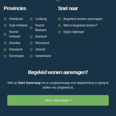
Provincies
Snel naar
Overijssel
Limburg
Begeleid wonen aanvragen
Zuid-Holland
Noord-
Wat is begeleid wonen?
Brabant
Noord-
Eigen bijdrage
Holland
Zeeland
Drenthe
Flevoland
Friesland
Utrecht
Groningen
Gelderland
Begeleid wonen aanvragen?
Klik op
Start Aanvraag
om je zorgaanvraag voor begeleiding in gang te
zetten via zorgloket.nl.
Start aanvraag