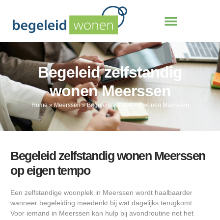
Begeleid zelfstandig
wonen Meerssen
Home
»
Meerssen
»
Begeleid zelfstandig wonen Meerssen
Begeleid zelfstandig wonen Meerssen
op eigen tempo
Een zelfstandige woonplek in Meerssen wordt haalbaarder
wanneer begeleiding meedenkt bij wat dagelijks terugkomt.
Voor iemand in Meerssen kan hulp bij avondroutine net het