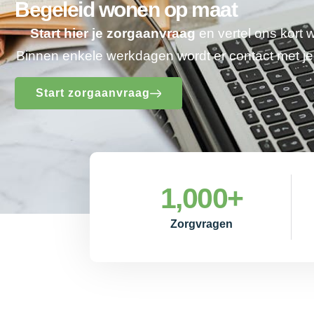
Begeleid wonen op maat
Start hier je zorgaanvraag
en vertel ons kort 
Binnen enkele werkdagen wordt er contact met 
Start zorgaanvraag
1,000
+
Zorgvragen