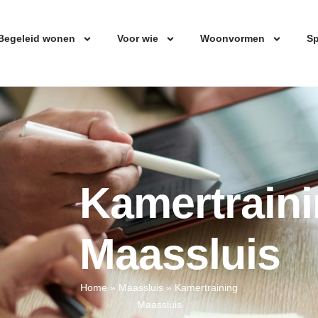
Begeleid wonen
Voor wie
Woonvormen
Sp
Kamertrain
Maassluis
Home
»
Maassluis
»
Kamertraining
Maassluis