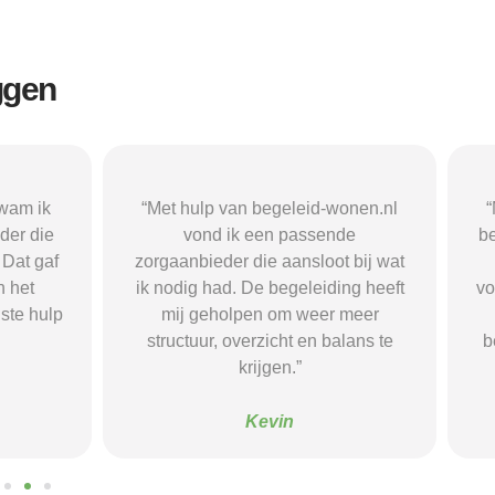
ggen
n begeleid-wonen.nl
“Met hulp van begeleid-wonen.n
k een passende
ben ik in contact gekomen met e
 die aansloot bij wat
passende zorgaanbieder. We
 De begeleiding heeft
vonden een woonvorm die goed b
pen om weer meer
mij paste, wat mij de rust en
verzicht en balans te
begeleiding gaf die ik nodig had.
krijgen.”
Sanne
Kevin