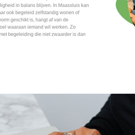
igheid in balans blijven. In Maassluis kan
aar ook begeleid zelfstandig wonen of
rm geschikt is, hangt af van de
doel waaraan iemand wil werken. Zo
 met begeleiding die niet zwaarder is dan