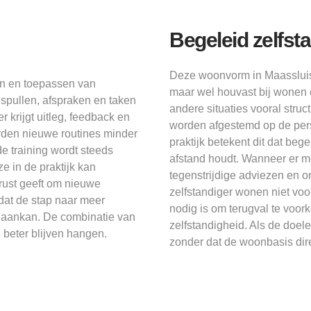
Begeleid zelfst
Deze woonvorm in Maassluis 
en en toepassen van
maar wel houvast bij wonen e
 spullen, afspraken en taken
andere situaties vooral struc
 krijgt uitleg, feedback en
worden afgestemd op de persoo
rden nieuwe routines minder
praktijk betekent dit dat be
e training wordt steeds
afstand houdt. Wanneer er m
e in de praktijk kan
tegenstrijdige adviezen en o
rust geeft om nieuwe
zelfstandiger wonen niet vo
dat de stap naar meer
nodig is om terugval te voor
nd aankan. De combinatie van
zelfstandigheid. Als de doe
beter blijven hangen.
zonder dat de woonbasis dire