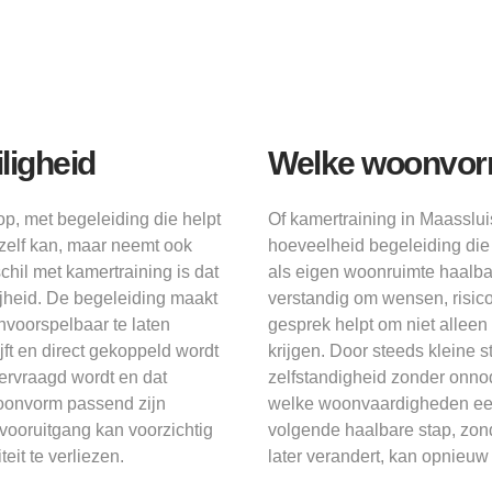
ligheid
Welke woonvorm 
p, met begeleiding die helpt
Of kamertraining in Maasslui
 zelf kan, maar neemt ook
hoeveelheid begeleiding die 
chil met kamertraining is dat
als eigen woonruimte haalbaa
ijheid. De begeleiding maakt
verstandig om wensen, risico
onvoorspelbaar te laten
gesprek helpt om niet allee
jft en direct gekoppeld wordt
krijgen. Door steeds kleine st
vervraagd wordt en dat
zelfstandigheid zonder onnod
woonvorm passend zijn
welke woonvaardigheden eers
vooruitgang kan voorzichtig
volgende haalbare stap, zond
eit te verliezen.
later verandert, kan opnieu