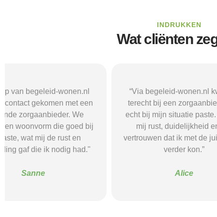
INDRUKKEN
Wat cliënten ze
“Via begeleid-wonen.nl kwam ik
“Met hulp va
terecht bij een zorgaanbieder die
vond i
echt bij mijn situatie paste. Dat gaf
zorgaanbieder
mij rust, duidelijkheid en het
ik nodig had.
vertrouwen dat ik met de juiste hulp
mij gehol
verder kon.”
structuur, o
Alice