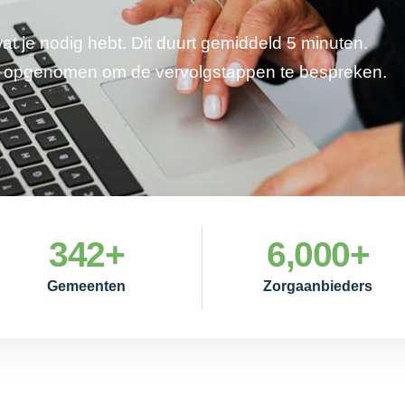
wat je nodig hebt. Dit duurt gemiddeld 5 minuten.
je opgenomen om de vervolgstappen te bespreken.
342
+
6,000
+
Gemeenten
Zorgaanbieders