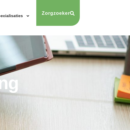
Zorgzoeker
ecialisaties
ing