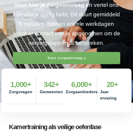
Start hier je zorgaanvraag
en vertel ons
kort wat je nodig hebt. Dit duurt gemiddeld
5 minuten. Binnen enkele werkdagen
wordt er contact met je opgenomen om de
vervolgstappen te bespreken.
Start zorgaanvraag
1,000
+
342
+
6,000
+
20
+
Zorgvragen
Gemeenten
Zorgaanbieders
Jaar
ervaring
Kamertraining als veilige oefenfase