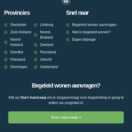
Provincies
Snel naar
Overijssel
Limburg
Begeleid wonen aanvragen
Zuid-Holland
Noord-
Wat is begeleid wonen?
Brabant
Noord-
Eigen bijdrage
Holland
Zeeland
Drenthe
Flevoland
Friesland
Utrecht
Groningen
Gelderland
Begeleid wonen aanvragen?
Klik op
Start Aanvraag
om je zorgaanvraag voor begeleiding in gang te
zetten via zorgloket.nl.
Start aanvraag