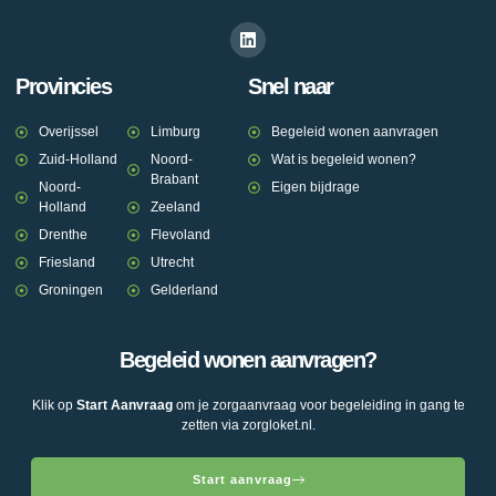
Provincies
Snel naar
Overijssel
Limburg
Begeleid wonen aanvragen
Zuid-Holland
Noord-
Wat is begeleid wonen?
Brabant
Noord-
Eigen bijdrage
Holland
Zeeland
Drenthe
Flevoland
Friesland
Utrecht
Groningen
Gelderland
Begeleid wonen aanvragen?
Klik op
Start Aanvraag
om je zorgaanvraag voor begeleiding in gang te
zetten via zorgloket.nl.
Start aanvraag