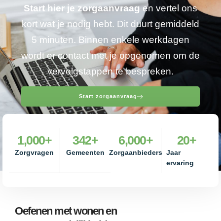
Start hier je zorgaanvraag
en vertel ons
kort wat je nodig hebt. Dit duurt gemiddeld
5 minuten. Binnen enkele werkdagen
wordt er contact met je opgenomen om de
vervolgstappen te bespreken.
Start zorgaanvraag
1,000
+
342
+
6,000
+
20
+
Zorgvragen
Gemeenten
Zorgaanbieders
Jaar
ervaring
Oefenen met wonen en