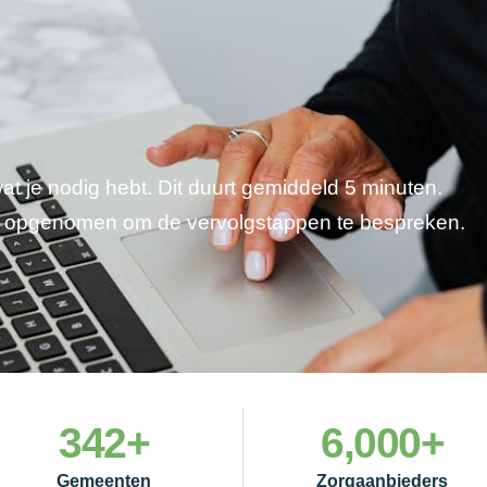
wat je nodig hebt. Dit duurt gemiddeld 5 minuten.
je opgenomen om de vervolgstappen te bespreken.
342
+
6,000
+
Gemeenten
Zorgaanbieders