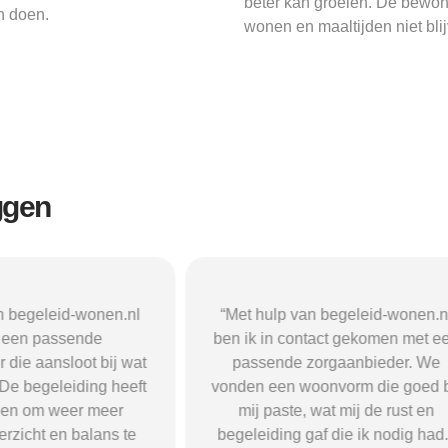
beter kan groeien. De bewone
n doen.
wonen en maaltijden niet blij
ggen
n begeleid-wonen.nl
“Met hulp van begeleid-wonen.n
k een passende
ben ik in contact gekomen met e
 die aansloot bij wat
passende zorgaanbieder. We
 De begeleiding heeft
vonden een woonvorm die goed b
pen om weer meer
mij paste, wat mij de rust en
verzicht en balans te
begeleiding gaf die ik nodig had.