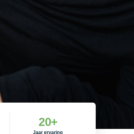
20
+
Jaar ervaring