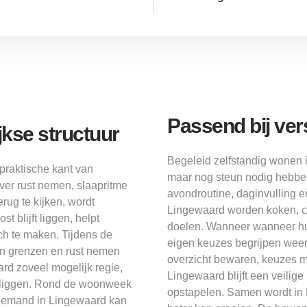
Passend bij ve
jkse structuur
Begeleid zelfstandig wonen 
praktische kant van
maar nog steun nodig hebbe
er rust nemen, slaapritme
avondroutine, daginvulling e
rug te kijken, wordt
Lingewaard worden koken, co
t blijft liggen, helpt
doelen. Wanneer wanneer hulp
ch te maken. Tijdens de
eigen keuzes begrijpen weer 
n grenzen en rust nemen
overzicht bewaren, keuzes 
d zoveel mogelijk regie,
Lingewaard blijft een veilig
en liggen. Rond de woonweek
opstapelen. Samen wordt in 
r iemand in Lingewaard kan