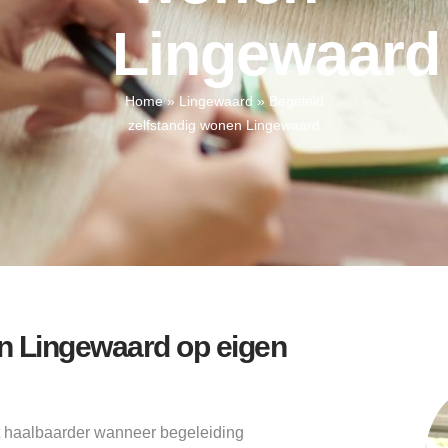
Lingewaard
Home
»
Lingewaard
»
Begeleid
zelfstandig wonen Lingewaard
en Lingewaard op eigen
t haalbaarder wanneer begeleiding