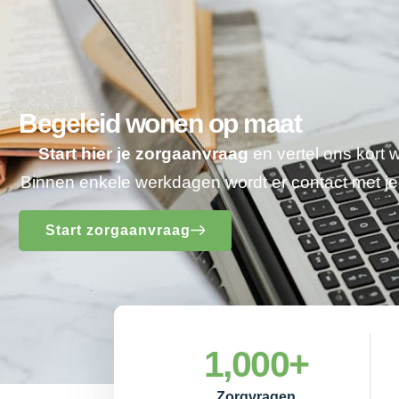
Begeleid wonen op maat
Start hier je zorgaanvraag
en vertel ons kort 
Binnen enkele werkdagen wordt er contact met 
Start zorgaanvraag
1,000
+
Zorgvragen