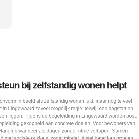
Alice
teun bij zelfstandig wonen helpt
nvorm in beeld als zelfstandig wonen lukt, maar nog te veel
 in Lingewaard zoveel mogelijk regie, terwijl een dagstart en
jven liggen. Tijdens de begeleiding in Lingewaard worden post,
 opleiding gekoppeld aan concrete doelen. Voor bewoners van
belangrijk wanneer als dagen zonder ritme verlopen. Samen
 met sociale prikkels, zodat minder uitstel beter kan groeien.