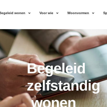
Begeleid wonen
Voor wie
Woonvormen
Sp
Begeleid
zelfstandig
wonen