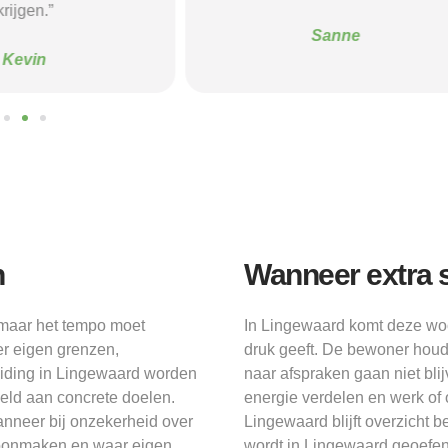
krijgen.”
Sanne
Kevin
n
Wanneer extra s
 maar het tempo moet
In Lingewaard komt deze woo
r eigen grenzen,
druk geeft. De bewoner houdt
iding in Lingewaard worden
naar afspraken gaan niet bli
ld aan concrete doelen.
energie verdelen en werk of
anneer bij onzekerheid over
Lingewaard blijft overzicht 
choonmaken en waar eigen
wordt in Lingewaard geoefend