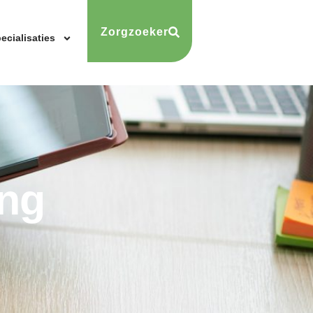
Zorgzoeker
ecialisaties
ing