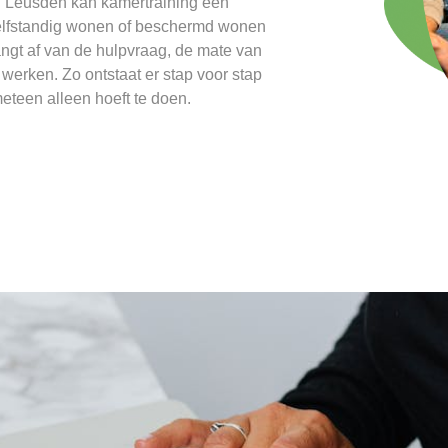
. In Leusden kan kamertraining een
zelfstandig wonen of beschermd wonen
angt af van de hulpvraag, de mate van
werken. Zo ontstaat er stap voor stap
eteen alleen hoeft te doen.