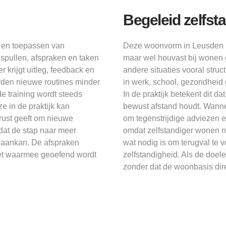
Begeleid zelfst
n en toepassen van
Deze woonvorm in Leusden is
 spullen, afspraken en taken
maar wel houvast bij wonen e
 krijgt uitleg, feedback en
andere situaties vooral struc
rden nieuwe routines minder
in werk, school, gezondheid
e training wordt steeds
In de praktijk betekent dit 
e in de praktijk kan
bewust afstand houdt. Wanne
rust geeft om nieuwe
om tegenstrijdige adviezen e
dat de stap naar meer
omdat zelfstandiger wonen n
nd aankan. De afspraken
wat nodig is om terugval te 
et waarmee geoefend wordt
zelfstandigheid. Als de doe
zonder dat de woonbasis dire