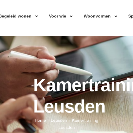
Begeleid wonen
Voor wie
Woonvormen
Sp
Kamertrain
Leusden
Home
»
Leusden
»
Kamertraining
Leusden