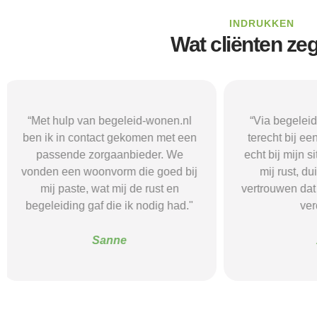
INDRUKKEN
Wat cliënten ze
“Via begeleid-wonen.nl kwam ik
“Met hulp va
terecht bij een zorgaanbieder die
vond i
echt bij mijn situatie paste. Dat gaf
zorgaanbieder
mij rust, duidelijkheid en het
ik nodig had.
vertrouwen dat ik met de juiste hulp
mij gehol
verder kon.”
structuur, o
Alice