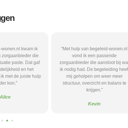
ggen
n begeleid-wonen.nl
“Met hulp van begeleid-wonen.n
k een passende
ben ik in contact gekomen met e
 die aansloot bij wat
passende zorgaanbieder. We
 De begeleiding heeft
vonden een woonvorm die goed b
pen om weer meer
mij paste, wat mij de rust en
verzicht en balans te
begeleiding gaf die ik nodig had.
krijgen.”
Sanne
Kevin