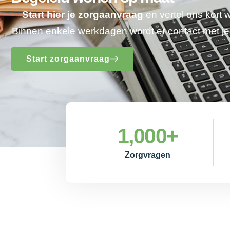
Start hier je zorgaanvraag
en vertel ons kort 
Binnen enkele werkdagen wordt er contact met 
Start zorgaanvraag
1,000
+
Zorgvragen