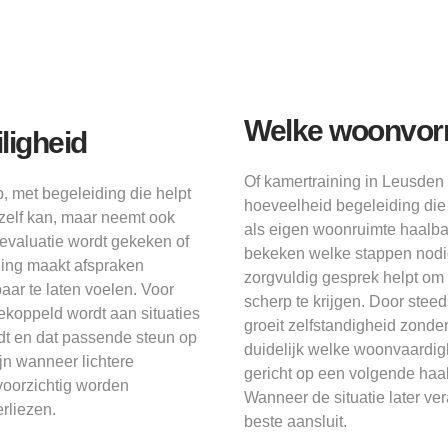
Welke woonvorm 
ligheid
Of kamertraining in Leusden 
, met begeleiding die helpt
hoeveelheid begeleiding die 
 zelf kan, maar neemt ook
als eigen woonruimte haalbaa
 evaluatie wordt gekeken of
bekeken welke stappen nodig
ding maakt afspraken
zorgvuldig gesprek helpt om
aar te laten voelen. Voor
scherp te krijgen. Door steeds
 gekoppeld wordt aan situaties
groeit zelfstandigheid zonde
rdt en dat passende steun op
duidelijk welke woonvaardigh
jn wanneer lichtere
gericht op een volgende haal
voorzichtig worden
Wanneer de situatie later v
erliezen.
beste aansluit.