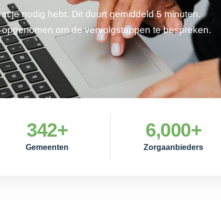
wat je nodig hebt. Dit duurt gemiddeld 5 minuten.
je opgenomen om de vervolgstappen te bespreken.
342
+
6,000
+
Gemeenten
Zorgaanbieders