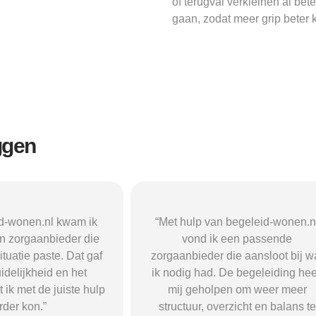
of terugval verkleinen al be
gaan, zodat meer grip beter 
ggen
n begeleid-wonen.nl
“Met hulp van begeleid-wonen.n
k een passende
ben ik in contact gekomen met e
 die aansloot bij wat
passende zorgaanbieder. We
 De begeleiding heeft
vonden een woonvorm die goed b
pen om weer meer
mij paste, wat mij de rust en
verzicht en balans te
begeleiding gaf die ik nodig had.