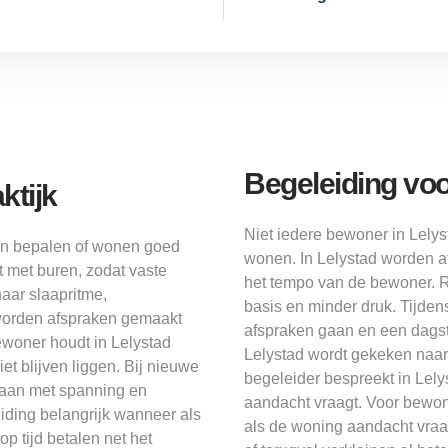
Begeleiding voo
ktijk
Niet iedere bewoner in Lelys
men bepalen of wonen goed
wonen. In Lelystad worden a
t met buren, zodat vaste
het tempo van de bewoner. R
naar slaapritme,
basis en minder druk. Tijden
worden afspraken gemaakt
afspraken gaan en een dagst
ewoner houdt in Lelystad
Lelystad wordt gekeken naar
et blijven liggen. Bij nieuwe
begeleider bespreekt in Lely
gaan met spanning en
aandacht vraagt. Voor bewone
eiding belangrijk wanneer als
als de woning aandacht vraagt
op tijd betalen net het