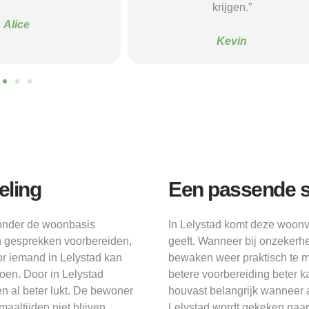
krijgen.”
Sanne
Kevin
eling
Een passende s
 zonder de woonbasis
In Lelystad komt deze woonvo
n gesprekken voorbereiden,
geeft. Wanneer bij onzekerhe
or iemand in Lelystad kan
bewaken weer praktisch te m
doen. Door in Lelystad
betere voorbereiding beter k
len al beter lukt. De bewoner
houvast belangrijk wanneer a
maaltijden niet blijven
Lelystad wordt gekeken naa