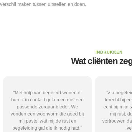
verschil maken tussen uitstellen en doen.
INDRUKKEN
Wat cliënten ze
“Via begeleid-wonen.nl kwam ik
“Met hulp va
terecht bij een zorgaanbieder die
vond i
echt bij mijn situatie paste. Dat gaf
zorgaanbieder
mij rust, duidelijkheid en het
ik nodig had.
vertrouwen dat ik met de juiste hulp
mij gehol
verder kon.”
structuur, o