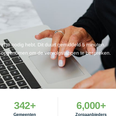
wat je nodig hebt. Dit duurt gemiddeld 5 minuten.
je opgenomen om de vervolgstappen te bespreken.
342
+
6,000
+
Gemeenten
Zorgaanbieders