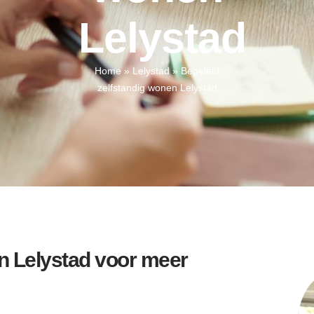
Lelystad
Home
»
Lelystad
»
Begeleid
zelfstandig wonen Lelystad
n Lelystad voor meer