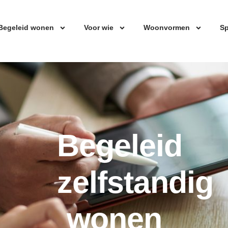
Begeleid wonen
Voor wie
Woonvormen
Sp
Begeleid
zelfstandig
wonen