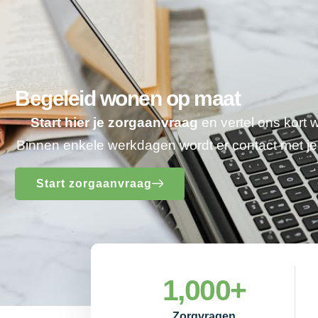
Begeleid wonen op maat
Start hier je zorgaanvraag
en vertel ons kort 
Binnen enkele werkdagen wordt er contact met 
Start zorgaanvraag
1,000
+
Zorgvragen