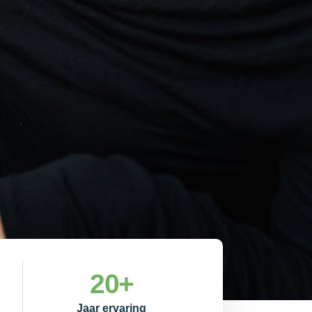
20
+
Jaar ervaring