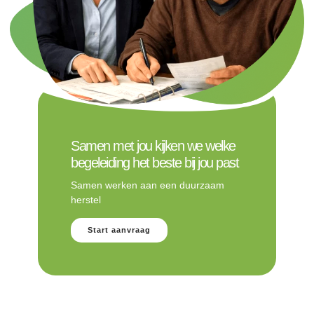
Samen met jou kijken we welke
begeleiding het beste bij jou past
Samen werken aan een duurzaam
herstel
Start aanvraag