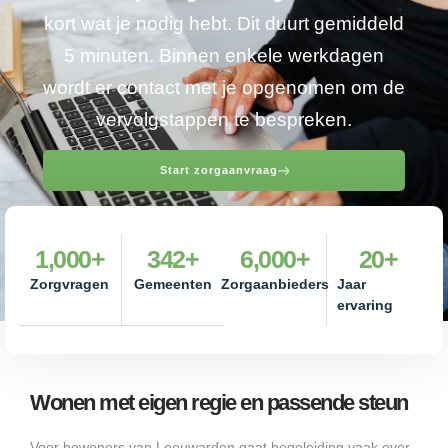
kort wat je nodig hebt. Dit duurt gemiddeld
5 minuten. Binnen enkele werkdagen
wordt er contact met je opgenomen om de
vervolgstappen te bespreken.
Start zorgaanvraag
1,000
+
342
+
6,000
+
20
+
Zorgvragen
Gemeenten
Zorgaanbieders
Jaar
ervaring
Wonen met eigen regie en passende steun
Voor bewoners van Leeuwarden gaat begeleiding vaak over