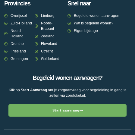
Provincies
Snel naar
Overijssel
Limburg
Begeleid wonen aanvragen
Zuid-Holland
Noord-
Wat is begeleid wonen?
Brabant
Noord-
Eigen bijdrage
Holland
Zeeland
Drenthe
Flevoland
Friesland
Utrecht
Groningen
Gelderland
Begeleid wonen aanvragen?
Klik op
Start Aanvraag
om je zorgaanvraag voor begeleiding in gang te
zetten via zorgloket.nl.
Start aanvraag