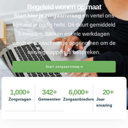
Begeleid wonen op maat
Start hier je zorgaanvraag
en vertel ons
kort wat je nodig hebt. Dit duurt gemiddeld
5 minuten. Binnen enkele werkdagen
wordt er contact met je opgenomen om de
vervolgstappen te bespreken.
Start zorgaanvraag
1,000
+
342
+
6,000
+
20
+
Zorgvragen
Gemeenten
Zorgaanbieders
Jaar
ervaring