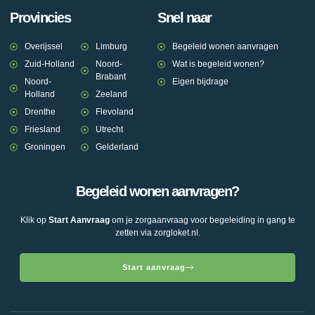
Provincies
Snel naar
Overijssel
Limburg
Begeleid wonen aanvragen
Zuid-Holland
Noord-
Wat is begeleid wonen?
Brabant
Noord-
Eigen bijdrage
Holland
Zeeland
Drenthe
Flevoland
Friesland
Utrecht
Groningen
Gelderland
Begeleid wonen aanvragen?
Klik op
Start Aanvraag
om je zorgaanvraag voor begeleiding in gang te
zetten via zorgloket.nl.
Start aanvraag