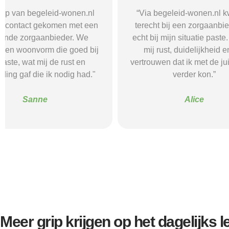
“Via begeleid-wonen.nl kwam ik
“Met hulp va
terecht bij een zorgaanbieder die
vond i
echt bij mijn situatie paste. Dat gaf
zorgaanbieder
mij rust, duidelijkheid en het
ik nodig had.
vertrouwen dat ik met de juiste hulp
mij gehol
verder kon.”
structuur, o
Alice
Meer grip krijgen op het dagelijks 