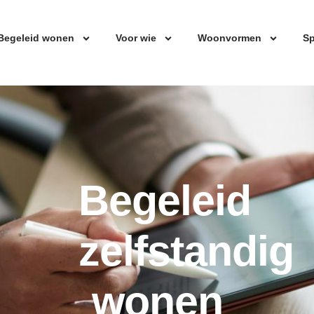
Begeleid wonen
Voor wie
Woonvormen
Sp
Begeleid
zelfstandig
wonen