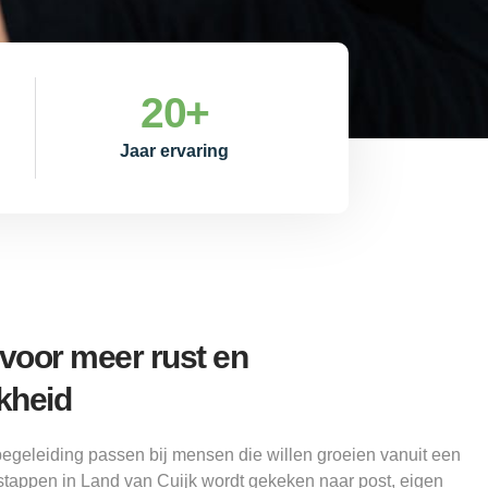
20
+
Jaar ervaring
oor meer rust en
kheid
begeleiding passen bij mensen die willen groeien vanuit een
stappen in Land van Cuijk wordt gekeken naar post, eigen