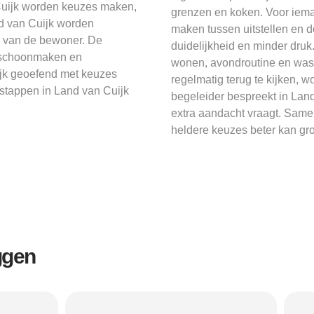
 Cuijk worden keuzes maken,
grenzen en koken. Voor ieman
d van Cuijk worden
maken tussen uitstellen en 
o van de bewoner. De
duidelijkheid en minder druk
l schoonmaken en
wonen, avondroutine en was
ijk geoefend met keuzes
regelmatig terug te kijken, w
 stappen in Land van Cuijk
begeleider bespreekt in Lan
extra aandacht vraagt. Samen
heldere keuzes beter kan gr
ggen