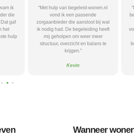
n begeleid-wonen.nl
“Met hulp van begeleid-wonen.n
k een passende
ben ik in contact gekomen met e
 die aansloot bij wat
passende zorgaanbieder. We
 De begeleiding heeft
vonden een woonvorm die goed b
pen om weer meer
mij paste, wat mij de rust en
verzicht en balans te
begeleiding gaf die ik nodig had.
krijgen.”
Sanne
Kevin
leven
Wanneer wonen m