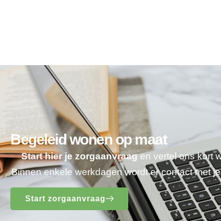
Begeleid wonen op maat
Start hier je zorgaanvraag
en vertel ons kort 
Binnen enkele werkdagen wordt er contact met 
Start zorgaanvraag