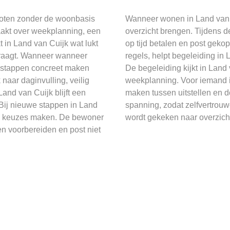
groten zonder de woonbasis
Wanneer wonen in Land van C
akt over weekplanning, een
overzicht brengen. Tijdens 
 in Land van Cuijk wat lukt
op tijd betalen en post geko
vraagt. Wanneer wanneer
regels, helpt begeleiding in
m stappen concreet maken
De begeleiding kijkt in Land
naar daginvulling, veilig
weekplanning. Voor iemand i
nd van Cuijk blijft een
maken tussen uitstellen en
 Bij nieuwe stappen in Land
spanning, zodat zelfvertrouw
 en keuzes maken. De bewoner
wordt gekeken naar overzicht
en voorbereiden en post niet