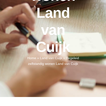
Land
van
Cuijk
Home
»
Land van Cuijk
»
Begeleid
zelfstandig wonen Land van Cuijk