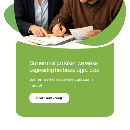
Samen met jou kijken we welke
begeleiding het beste bij jou past
Samen werken aan een duurzaam
herstel
Start aanvraag