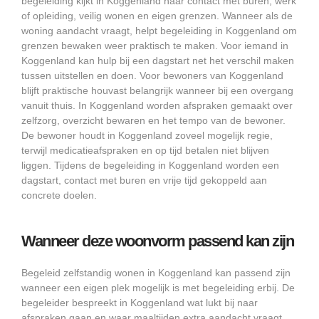
begeleiding kijkt in Koggenland naar contact met buren, werk
of opleiding, veilig wonen en eigen grenzen. Wanneer als de
woning aandacht vraagt, helpt begeleiding in Koggenland om
grenzen bewaken weer praktisch te maken. Voor iemand in
Koggenland kan hulp bij een dagstart net het verschil maken
tussen uitstellen en doen. Voor bewoners van Koggenland
blijft praktische houvast belangrijk wanneer bij een overgang
vanuit thuis. In Koggenland worden afspraken gemaakt over
zelfzorg, overzicht bewaren en het tempo van de bewoner.
De bewoner houdt in Koggenland zoveel mogelijk regie,
terwijl medicatieafspraken en op tijd betalen niet blijven
liggen. Tijdens de begeleiding in Koggenland worden een
dagstart, contact met buren en vrije tijd gekoppeld aan
concrete doelen.
Wanneer deze woonvorm passend kan zijn
Begeleid zelfstandig wonen in Koggenland kan passend zijn
wanneer een eigen plek mogelijk is met begeleiding erbij. De
begeleider bespreekt in Koggenland wat lukt bij naar
afspraken gaan en waar maaltijden extra aandacht vraagt.