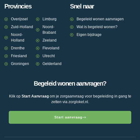
Provincies
Snel naar
Overijssel
Limburg
Begeleid wonen aanvragen
Zuid-Holland
Noord-
Wat is begeleid wonen?
Brabant
Noord-
Eigen bijdrage
Holland
Zeeland
Drenthe
Flevoland
Friesland
Utrecht
Groningen
Gelderland
Begeleid wonen aanvragen?
Klik op
Start Aanvraag
om je zorgaanvraag voor begeleiding in gang te
zetten via zorgloket.nl.
Start aanvraag