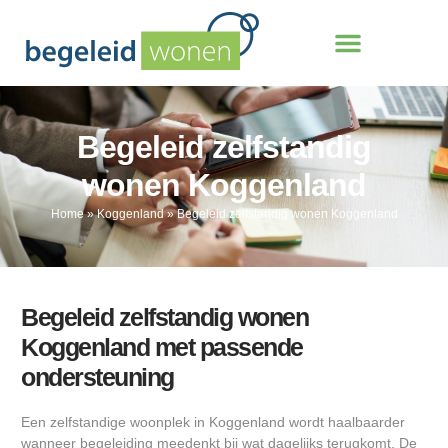
Begeleid zelfstandig
wonen Koggenland
Home
»
Koggenland
»
Begeleid zelfstandig wonen Koggenland
Begeleid zelfstandig wonen
Koggenland met passende
ondersteuning
Een zelfstandige woonplek in Koggenland wordt haalbaarder
wanneer begeleiding meedenkt bij wat dagelijks terugkomt. De