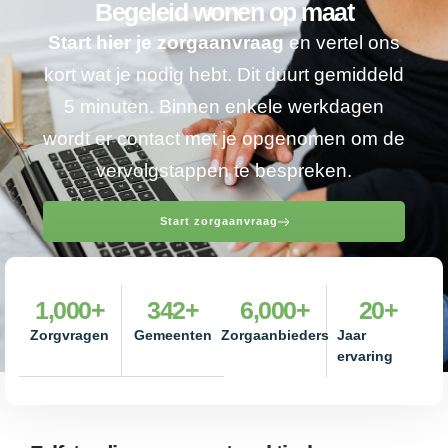
Begeleid wonen op maat
Start hier je zorgaanvraag
en vertel ons
kort wat je nodig hebt. Dit duurt gemiddeld
5 minuten. Binnen enkele werkdagen
wordt er contact met je opgenomen om de
vervolgstappen te bespreken.
Start zorgaanvraag
1,000
+
342
+
6,000
+
20
+
Zorgvragen
Gemeenten
Zorgaanbieders
Jaar
ervaring