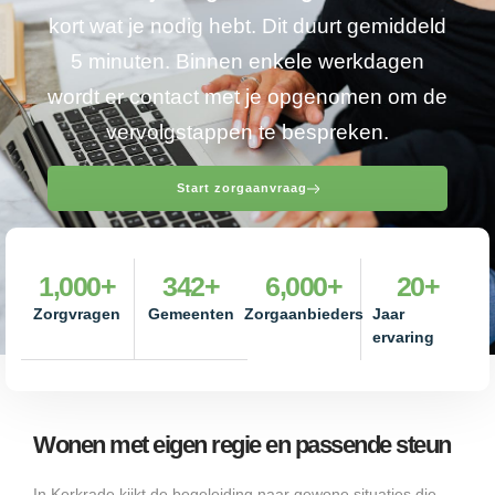
kort wat je nodig hebt. Dit duurt gemiddeld
5 minuten. Binnen enkele werkdagen
wordt er contact met je opgenomen om de
vervolgstappen te bespreken.
Start zorgaanvraag
1,000
+
342
+
6,000
+
20
+
Zorgvragen
Gemeenten
Zorgaanbieders
Jaar
ervaring
Wonen met eigen regie en passende steun
In Kerkrade kijkt de begeleiding naar gewone situaties die