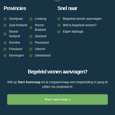
Provincies
Snel naar
Overijssel
Limburg
Begeleid wonen aanvragen
Zuid-Holland
Noord-
Wat is begeleid wonen?
Brabant
Noord-
Eigen bijdrage
Holland
Zeeland
Drenthe
Flevoland
Friesland
Utrecht
Groningen
Gelderland
Begeleid wonen aanvragen?
Klik op
Start Aanvraag
om je zorgaanvraag voor begeleiding in gang te
zetten via zorgloket.nl.
Start aanvraag