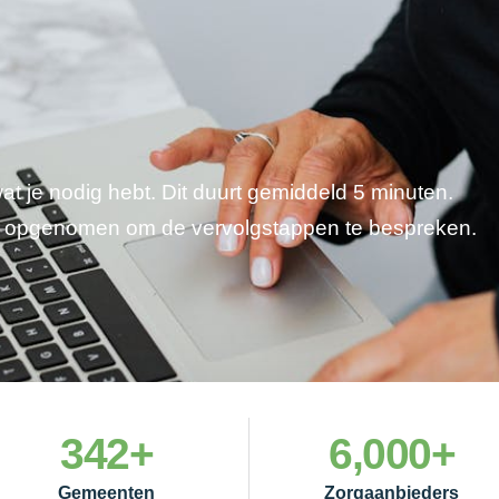
wat je nodig hebt. Dit duurt gemiddeld 5 minuten.
je opgenomen om de vervolgstappen te bespreken.
342
+
6,000
+
Gemeenten
Zorgaanbieders