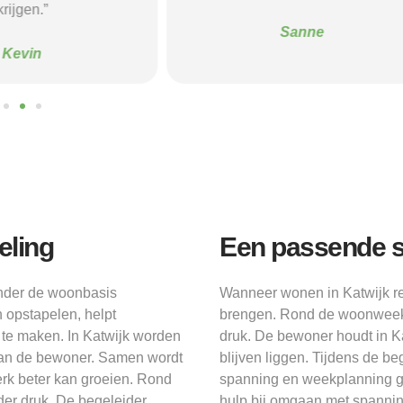
krijgen.”
Sanne
Kevin
eling
Een passende s
onder de woonbasis
Wanneer wonen in Katwijk re
 opstapelen, helpt
brengen. Rond de woonweek i
 te maken. In Katwijk worden
druk. De bewoner houdt in Kat
van de bewoner. Samen wordt
blijven liggen. Tijdens de b
erk beter kan groeien. Rond
spanning en weekplanning g
der druk. De begeleider
hulp bij omgaan met spanning