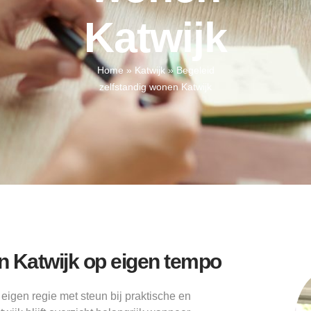
Katwijk
Home
»
Katwijk
»
Begeleid
zelfstandig wonen Katwijk
n Katwijk op eigen tempo
eigen regie met steun bij praktische en