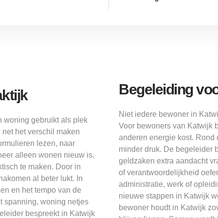
Begeleiding voo
ktijk
Niet iedere bewoner in Katwi
n woning gebruikt als plek
Voor bewoners van Katwijk bl
g net het verschil maken
anderen energie kost. Rond 
formulieren lezen, naar
minder druk. De begeleider b
eer alleen wonen nieuw is,
geldzaken extra aandacht vraa
ktisch te maken. Door in
of verantwoordelijkheid oefe
nakomen al beter lukt. In
administratie, werk of oplei
nen en het tempo van de
nieuwe stappen in Katwijk wo
t spanning, woning netjes
bewoner houdt in Katwijk zove
leider bespreekt in Katwijk