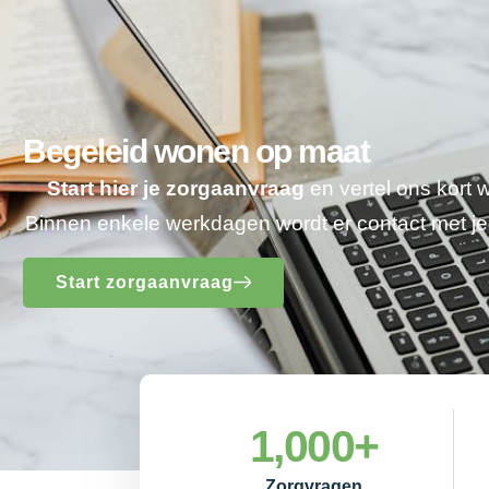
Begeleid wonen op maat
Start hier je zorgaanvraag
en vertel ons kort 
Binnen enkele werkdagen wordt er contact met 
Start zorgaanvraag
1,000
+
Zorgvragen