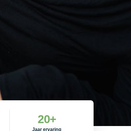
20
+
Jaar ervaring