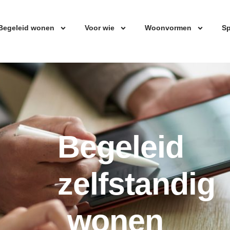
Begeleid wonen
Voor wie
Woonvormen
Sp
Begeleid
zelfstandig
wonen