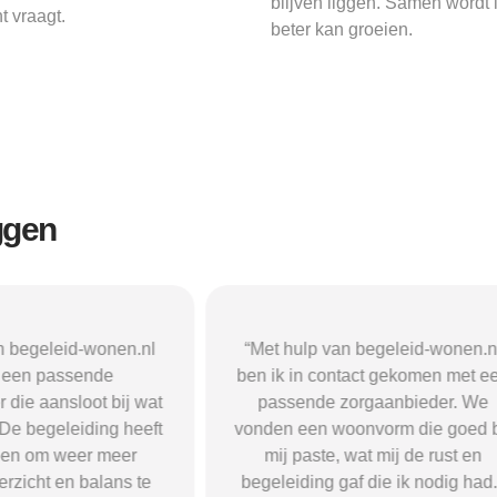
blijven liggen. Samen wordt
t vraagt.
beter kan groeien.
ggen
n begeleid-wonen.nl
“Met hulp van begeleid-wonen.n
k een passende
ben ik in contact gekomen met e
 die aansloot bij wat
passende zorgaanbieder. We
 De begeleiding heeft
vonden een woonvorm die goed b
pen om weer meer
mij paste, wat mij de rust en
verzicht en balans te
begeleiding gaf die ik nodig had.