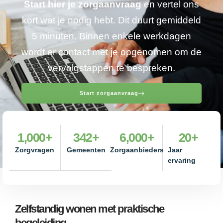
Start hier je zorgaanvraag
en vertel ons
kort wat je nodig hebt. Dit duurt gemiddeld
5 minuten. Binnen enkele werkdagen
wordt er contact met je opgenomen om de
vervolgstappen te bespreken.
Start zorgaanvraag
1,000
+
342
+
6,000
+
20
+
Zorgvragen
Gemeenten
Zorgaanbieders
Jaar
ervaring
Zelfstandig wonen met praktische
begeleiding