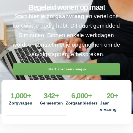
Begeleid wonen op maat
Start hier je zorgaanvraag
en vertel ons
kort wat je nodig hebt. Dit duurt gemiddeld
5 minuten. Binnen enkele werkdagen
wordt er contact met je opgenomen om de
vervolgstappen te bespreken.
Start zorgaanvraag
1,000
+
342
+
6,000
+
20
+
Zorgvragen
Gemeenten
Zorgaanbieders
Jaar
ervaring