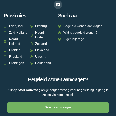
Provincies
Snel naar
Overijssel
Limburg
Begeleid wonen aanvragen
Zuid-Holland
Noord-
Wat is begeleid wonen?
Brabant
Noord-
Eigen bijdrage
Holland
Zeeland
Drenthe
Flevoland
Friesland
Utrecht
Groningen
Gelderland
Begeleid wonen aanvragen?
Klik op
Start Aanvraag
om je zorgaanvraag voor begeleiding in gang te
zetten via zorgloket.nl.
Start aanvraag