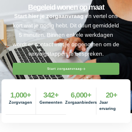
Begeleid wonen op maat
Start hier je zorgaanvraag
en vertel ons
kort wat je nodig hebt. Dit duurt gemiddeld
5 minuten. Binnen enkele werkdagen
wordt er contact met je opgenomen om de
vervolgstappen te bespreken.
Start zorgaanvraag
1,000
+
342
+
6,000
+
20
+
Zorgvragen
Gemeenten
Zorgaanbieders
Jaar
ervaring