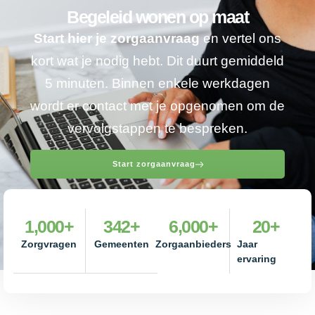
Begeleid wonen op maat
Start hier je zorgaanvraag
en vertel ons
kort wat je nodig hebt. Dit duurt gemiddeld
5 minuten. Binnen enkele werkdagen
wordt er contact met je opgenomen om de
vervolgstappen te bespreken.
Start zorgaanvraag
1,000
+
342
+
6,000
+
20
+
Zorgvragen
Gemeenten
Zorgaanbieders
Jaar
ervaring