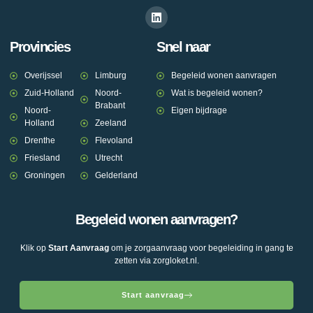
Provincies
Snel naar
Overijssel
Limburg
Begeleid wonen aanvragen
Zuid-Holland
Noord-
Wat is begeleid wonen?
Brabant
Noord-
Eigen bijdrage
Holland
Zeeland
Drenthe
Flevoland
Friesland
Utrecht
Groningen
Gelderland
Begeleid wonen aanvragen?
Klik op
Start Aanvraag
om je zorgaanvraag voor begeleiding in gang te
zetten via zorgloket.nl.
Start aanvraag