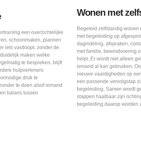
Wonen met zelf
e
Begeleid zelfstandig wonen 
rtraining een overzichtelijke
met begeleiding op afgespro
eren, schoonmaken, plannen
dagindeling, afspraken, conta
r iets vastloopt, zonder de
met familie, bewindvoering
duidelijk maken welke
helpt. Er wordt niet alleen 
gelmatig te bespreken, blijft
iemand al kan gebruiken. O
rdere hulpverleners
nieuwe vaardigheden op een
 onnodige druk te
een passende vervolgstap zij
 zonder te doen alsof iemand
begeleiding. Samen wordt ge
een balans tussen
stappen haalbaar zijn richti
begeleiding daarop worden a