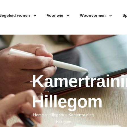
Begeleid wonen
Voor wie
Woonvormen
Sp
Kamertrain
Hillegom
Home
»
Hillegom
»
Kamertraining
Hillegom