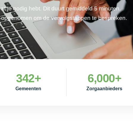
wat je nodig hebt. Dit duurt gemiddeld 5 minuten.
je opgenomen om de vervolgstappen te bespreken.
342
+
6,000
+
Gemeenten
Zorgaanbieders