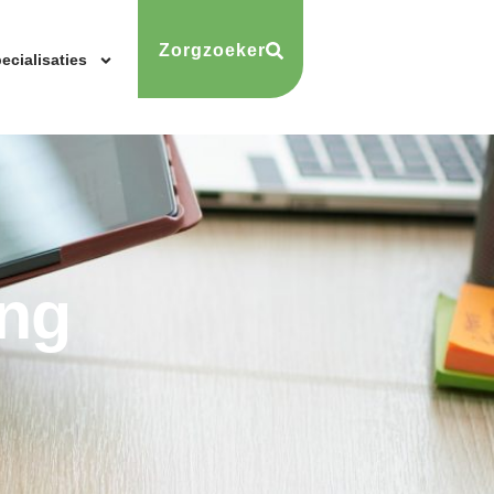
Zorgzoeker
ecialisaties
ing