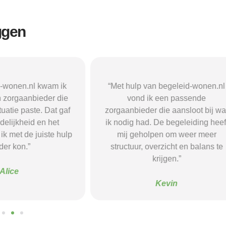
ggen
n begeleid-wonen.nl
“Met hulp van begeleid-wonen.n
k een passende
ben ik in contact gekomen met e
 die aansloot bij wat
passende zorgaanbieder. We
 De begeleiding heeft
vonden een woonvorm die goed b
pen om weer meer
mij paste, wat mij de rust en
verzicht en balans te
begeleiding gaf die ik nodig had.
krijgen.”
Sanne
Kevin