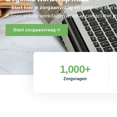
Start hier je zorgaanvraag
en vertel ons kort 
Binnen enkele werkdagen wordt er contact met 
Start zorgaanvraag
1,000
+
Zorgvragen