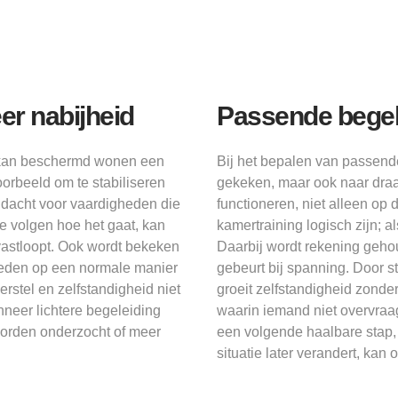
r nabijheid
Passende begel
, kan beschermd wonen een
Bij het bepalen van passend
oorbeeld om te stabiliseren
gekeken, maar ook naar draa
andacht voor vaardigheden die
functioneren, niet alleen op 
e volgen hoe het gaat, kan
kamertraining logisch zijn; 
vastloopt. Ook wordt bekeken
Daarbij wordt rekening geh
eden op een normale manier
gebeurt bij spanning. Door ste
rstel en zelfstandigheid niet
groeit zelfstandigheid zond
neer lichtere begeleiding
waarin iemand niet overvraag
worden onderzocht of meer
een volgende haalbare stap,
situatie later verandert, k