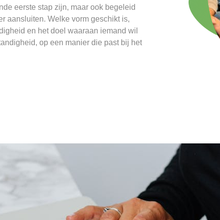
nde eerste stap zijn, maar ook begeleid
 aansluiten. Welke vorm geschikt is,
ndigheid en het doel waaraan iemand wil
tandigheid, op een manier die past bij het