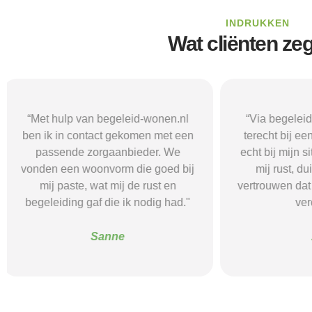
INDRUKKEN
Wat cliënten ze
“Via begeleid-wonen.nl kwam ik
“Met hulp va
terecht bij een zorgaanbieder die
vond i
echt bij mijn situatie paste. Dat gaf
zorgaanbieder
mij rust, duidelijkheid en het
ik nodig had.
vertrouwen dat ik met de juiste hulp
mij gehol
verder kon.”
structuur, o
Alice