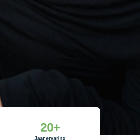
20
+
Jaar ervaring