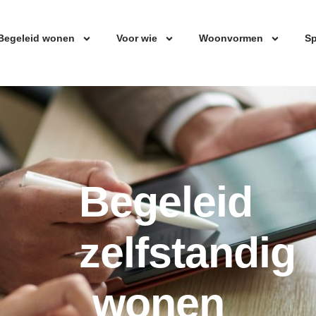
Begeleid wonen
Voor wie
Woonvormen
Sp
Begeleid
zelfstandig
wonen