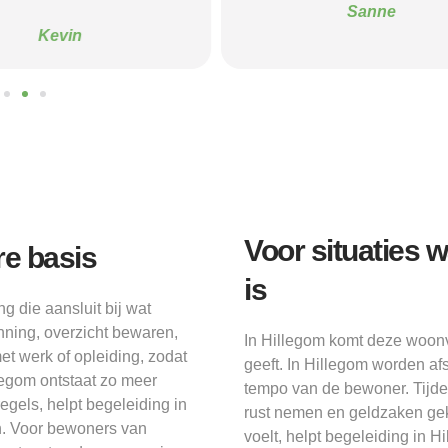
Sanne
Kevin
Voor situaties 
re basis
is
 die aansluit bij wat
nning, overzicht bewaren,
In Hillegom komt deze woonvo
t werk of opleiding, zodat
geeft. In Hillegom worden af
egom ontstaat zo meer
tempo van de bewoner. Tijd
gels, helpt begeleiding in
rust nemen en geldzaken gek
n. Voor bewoners van
voelt, helpt begeleiding in