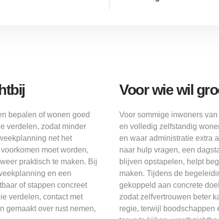
tbij
Voor wie wil gr
amen bepalen of wonen goed
Voor sommige inwoners van 
e verdelen, zodat minder
en volledig zelfstandig wone
 weekplanning net het
en waar administratie extra 
al voorkomen moet worden,
naar hulp vragen, een dagst
weer praktisch te maken. Bij
blijven opstapelen, helpt beg
 weekplanning en een
maken. Tijdens de begeleidi
htbaar of stappen concreet
gekoppeld aan concrete doel
gie verdelen, contact met
zodat zelfvertrouwen beter 
en gemaakt over rust nemen,
regie, terwijl boodschappen 