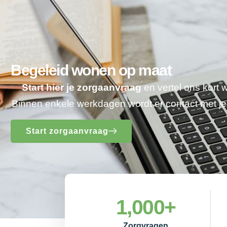
Begeleid wonen op maat
Start hier je zorgaanvraag
en vertel ons kort 
Binnen enkele werkdagen wordt er contact met 
Start zorgaanvraag
1,000
+
Zorgvragen