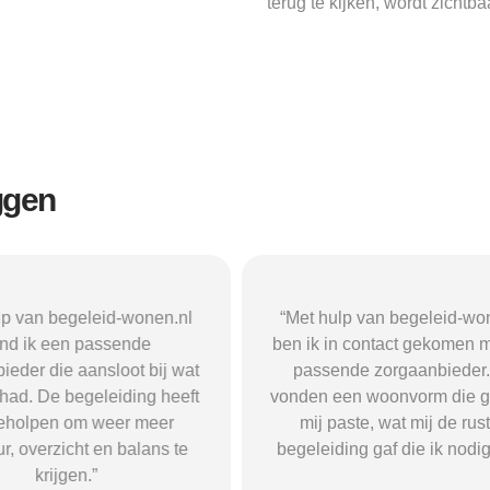
terug te kijken, wordt zichtba
ggen
n begeleid-wonen.nl
“Met hulp van begeleid-wonen.n
k een passende
ben ik in contact gekomen met e
 die aansloot bij wat
passende zorgaanbieder. We
 De begeleiding heeft
vonden een woonvorm die goed b
pen om weer meer
mij paste, wat mij de rust en
verzicht en balans te
begeleiding gaf die ik nodig had.
krijgen.”