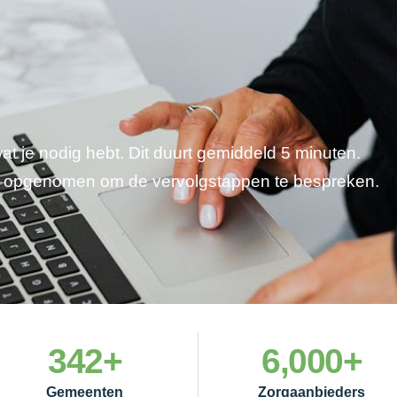
wat je nodig hebt. Dit duurt gemiddeld 5 minuten.
je opgenomen om de vervolgstappen te bespreken.
342
+
6,000
+
Gemeenten
Zorgaanbieders