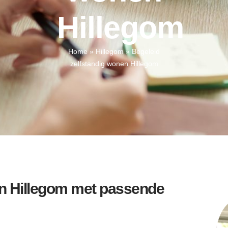
Hillegom
Home
»
Hillegom
»
Begeleid
zelfstandig wonen Hillegom
en Hillegom met passende