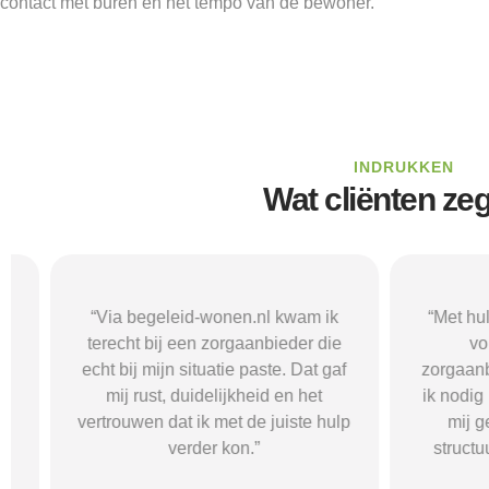
contact met buren en het tempo van de bewoner.
INDRUKKEN
Wat cliënten ze
“Via begeleid-wonen.nl kwam ik
“Met hulp va
terecht bij een zorgaanbieder die
vond i
echt bij mijn situatie paste. Dat gaf
zorgaanbieder
mij rust, duidelijkheid en het
ik nodig had.
vertrouwen dat ik met de juiste hulp
mij gehol
verder kon.”
structuur, o