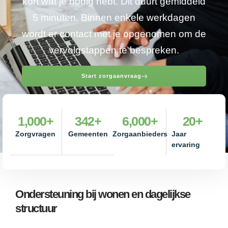
kort wat je nodig hebt. Dit duurt gemiddeld
5 minuten. Binnen enkele werkdagen
wordt er contact met je opgenomen om de
vervolgstappen te bespreken.
Start zorgaanvraag
1,000
+
342
+
6,000
+
20
+
Zorgvragen
Gemeenten
Zorgaanbieders
Jaar
ervaring
Ondersteuning bij wonen en dagelijkse
structuur