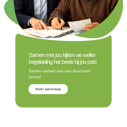
Samen met jou kijken we welke
begeleiding het beste bij jou past
Samen werken aan een duurzaam
herstel
Start aanvraag