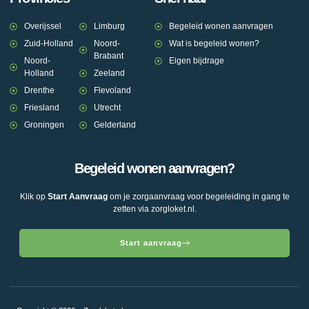
Overijssel
Limburg
Begeleid wonen aanvragen
Zuid-Holland
Noord-
Wat is begeleid wonen?
Brabant
Noord-
Eigen bijdrage
Holland
Zeeland
Drenthe
Flevoland
Friesland
Utrecht
Groningen
Gelderland
Begeleid wonen aanvragen?
Klik op
Start Aanvraag
om je zorgaanvraag voor begeleiding in gang te
zetten via zorgloket.nl.
Start aanvraag