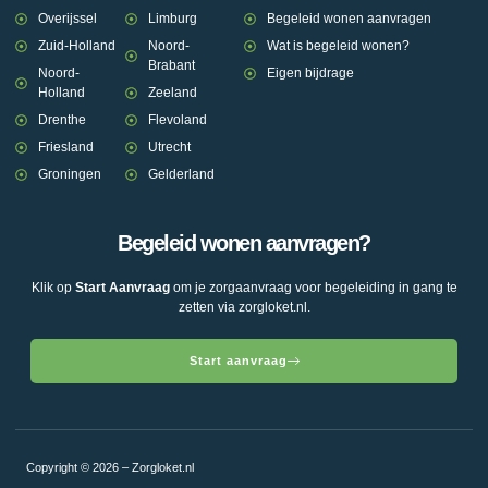
Overijssel
Limburg
Begeleid wonen aanvragen
Zuid-Holland
Noord-
Wat is begeleid wonen?
Brabant
Noord-
Eigen bijdrage
Holland
Zeeland
Drenthe
Flevoland
Friesland
Utrecht
Groningen
Gelderland
Begeleid wonen aanvragen?
Klik op
Start Aanvraag
om je zorgaanvraag voor begeleiding in gang te
zetten via zorgloket.nl.
Start aanvraag
Copyright © 2026 – Zorgloket.nl