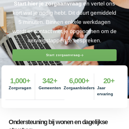
Start hier je zorgaanvraag
en vertel ons
kort wat je nodig hebt. Dit duurt gemiddeld
5 minuten. Binnen enkele werkdagen
wordt er contact met je opgenomen om de
vervolgstappen te bespreken.
Start zorgaanvraag
1,000
+
342
+
6,000
+
20
+
Zorgvragen
Gemeenten
Zorgaanbieders
Jaar
ervaring
Ondersteuning bij wonen en dagelijkse